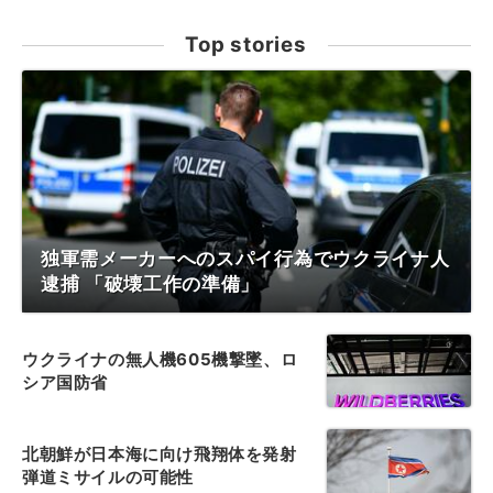
Top stories
独軍需メーカーへのスパイ行為でウクライナ人
逮捕 「破壊工作の準備」
ウクライナの無人機605機撃墜、ロ
シア国防省
北朝鮮が日本海に向け飛翔体を発射
弾道ミサイルの可能性