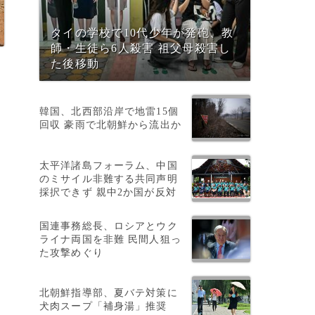
タイの学校で10代少年が発砲、教
師・生徒ら6人殺害 祖父母殺害し
た後移動
韓国、北西部沿岸で地雷15個
回収 豪雨で北朝鮮から流出か
太平洋諸島フォーラム、中国
のミサイル非難する共同声明
採択できず 親中2か国が反対
国連事務総長、ロシアとウク
ライナ両国を非難 民間人狙っ
た攻撃めぐり
北朝鮮指導部、夏バテ対策に
犬肉スープ「補身湯」推奨