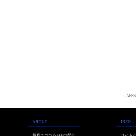
AFP
ABOUT
INFO
写真でつづるAFPの歴史
サイト