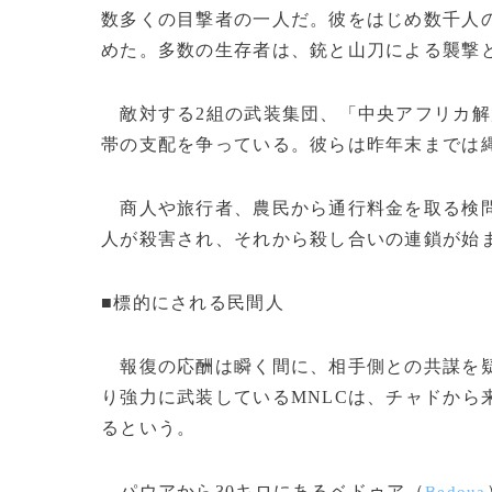
数多くの目撃者の一人だ。彼をはじめ数千人
めた。多数の生存者は、銃と山刀による襲撃
敵対する2組の武装集団、「中央アフリカ解
帯の支配を争っている。彼らは昨年末までは
商人や旅行者、農民から通行料金を取る検問所
人が殺害され、それから殺し合いの連鎖が始
■標的にされる民間人
報復の応酬は瞬く間に、相手側との共謀を疑
り強力に武装しているMNLCは、チャドから
るという。
パウアから30キロにあるベドゥア（