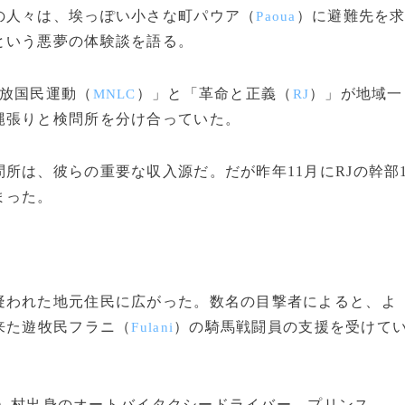
の人々は、埃っぽい小さな町パウア（
）に避難先を
Paoua
という悪夢の体験談を語る。
放国民運動（
）」と「革命と正義（
）」が地域一
MNLC
RJ
縄張りと検問所を分け合っていた。
は、彼らの重要な収入源だ。だが昨年11月にRJの幹部
まった。
われた地元住民に広がった。数名の目撃者によると、よ
来た遊牧民フラニ（
）の騎馬戦闘員の支援を受けて
Fulani
）村出身のオートバイタクシードライバー、プリンス