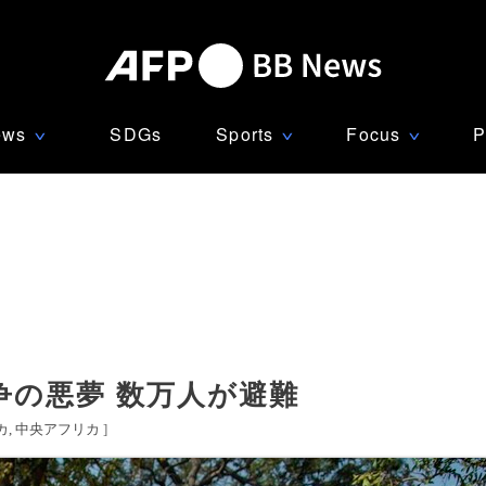
ews
SDGs
Sports
Focus
P
∨
∨
∨
争の悪夢 数万人が避難
カ
中央アフリカ
]