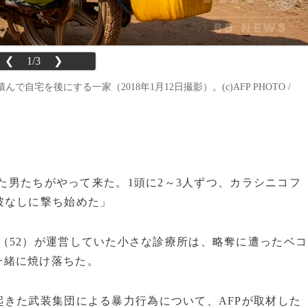
❮
1/3
❯
を後にする一家（2018年1月12日撮影）。(c)AFP PHOTO /
った男たちがやって来た。1頭に2～3人ずつ、カラシニコフ
彼なしに撃ち始めた」
（52）が運営していた小さな診療所は、略奪に遭ったベコ
一緒に焼け落ちた。
きた武装集団による暴力行為について、AFPが取材した