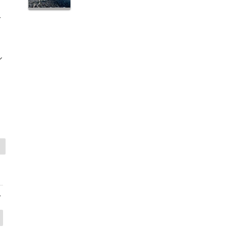
え
ル
>