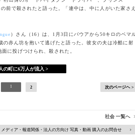
目の前で殺されたと語った。「連中は、中に人がいた家さ
）さん（16）は、1月3日にパウアから50キロのベマ
ngue
1歳の赤ん坊を抱いて逃げたと語った。彼女の夫は冷酷に射
地面に投げつけられ、殺された。
人の町に6万人が流入 >
1
2
次のページヘ >
社会 一覧へ
メディア・報道関係・法人の方向け 写真・動画 購入のお問合せ
>