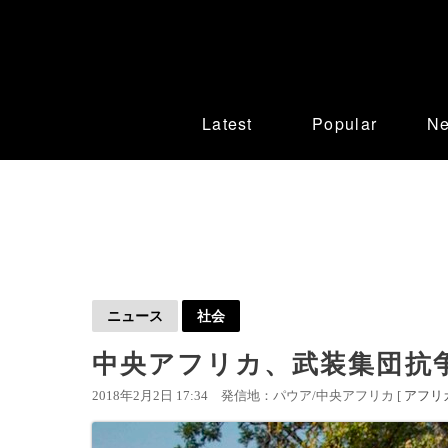
Latest
Popular
N
ニュース
社会
中央アフリカ、武装集団抗
2018年2月2日 17:34
発信地：パウア/中央アフリカ [
アフリ