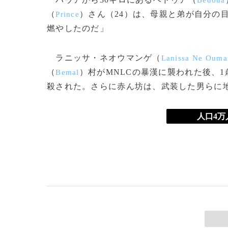
Bedoua
（
）さん（24）は、母親と弟が自分の
Prince
燃やしたのだ」
ラニッサ・ネオウマンゲ（
Lanissa Ne Ouma
（
）村がMNLCの暴漢に襲われた後、
Bemal
殺された。さらに赤ん坊は、武装した男らに
人口4万