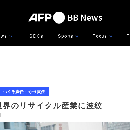
ews
SDGs
Sports
Focus
P
∨
∨
∨
つくる責任 つかう責任
世界のリサイクル産業に波紋
]