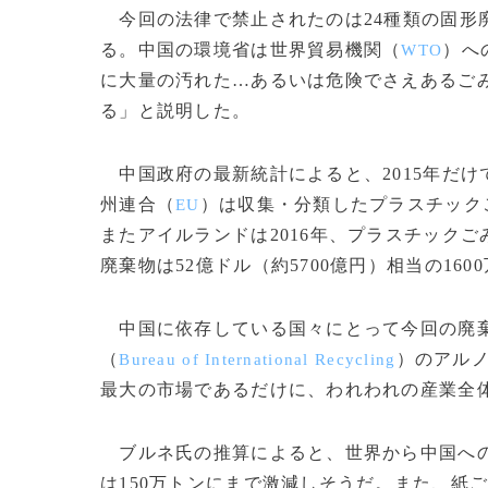
今回の法律で禁止されたのは24種類の固形
る。中国の環境省は世界貿易機関（
）へ
WTO
に大量の汚れた…あるいは危険でさえあるご
る」と説明した。
中国政府の最新統計によると、2015年だけ
州連合（
）は収集・分類したプラスチック
EU
またアイルランドは2016年、プラスチック
廃棄物は52億ドル（約5700億円）相当の16
中国に依存している国々にとって今回の廃棄
（
）のアル
Bureau of International Recycling
最大の市場であるだけに、われわれの産業全
ブルネ氏の推算によると、世界から中国へのプ
は150万トンにまで激減しそうだ。また、紙