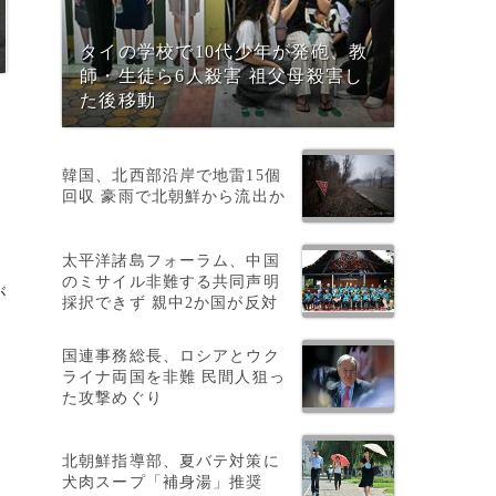
タイの学校で10代少年が発砲、教
師・生徒ら6人殺害 祖父母殺害し
た後移動
韓国、北西部沿岸で地雷15個
回収 豪雨で北朝鮮から流出か
太平洋諸島フォーラム、中国
のミサイル非難する共同声明
が
採択できず 親中2か国が反対
国連事務総長、ロシアとウク
ライナ両国を非難 民間人狙っ
た攻撃めぐり
北朝鮮指導部、夏バテ対策に
犬肉スープ「補身湯」推奨