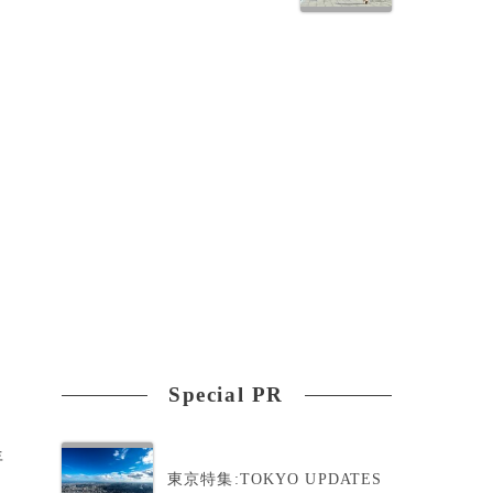
Special PR
年
東京特集:TOKYO UPDATES