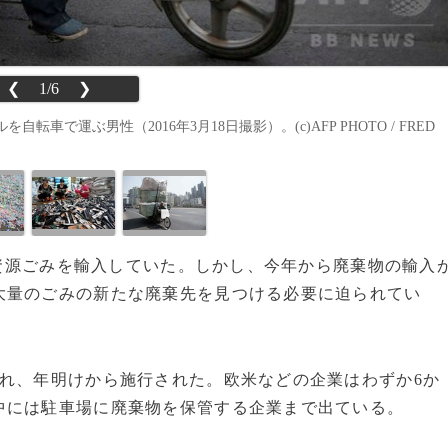
❮
1/6
❯
運ぶ男性（2016年3月18日撮影）。(c)AFP PHOTO / FRED
から資源ごみを輸入していた。しかし、今年から廃棄物の輸入
大量のごみの新たな廃棄先を見つける必要に迫られてい
れ、年明けから施行された。欧米などの企業はわずか6か
中には駐車場に廃棄物を保管する企業まで出ている。