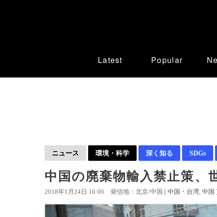
Latest
Popular
N
ニュース
環境・科学
深く知る
SDGs
中国の廃棄物輸入禁止策、
2018年1月24日 16:00
発信地：北京/中国 [
中国・台湾
中国