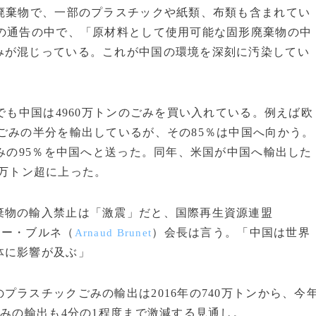
廃棄物で、一部のプラスチックや紙類、布類も含まれてい
の通告の中で、「原材料として使用可能な固形廃棄物の中
みが混じっている。これが中国の環境を深刻に汚染してい
でも中国は4960万トンのごみを買い入れている。例えば欧
ごみの半分を輸出しているが、その85％は中国へ向かう。
ごみの95％を中国へと送った。同年、米国が中国へ輸出した
00万トン超に上った。
物の輸入禁止は「激震」だと、国際再生資源連盟
ノー・ブルネ（
）会長は言う。「中国は世界
Arnaud Brunet
体に影響が及ぶ」
ラスチックごみの輸出は2016年の740万トンから、今
ごみの輸出も4分の1程度まで激減する見通し。