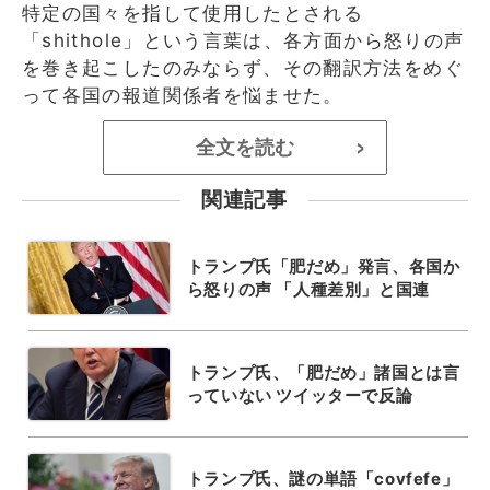
特定の国々を指して使用したとされる
「shithole」という言葉は、各方面から怒りの声
を巻き起こしたのみならず、その翻訳方法をめぐ
って各国の報道関係者を悩ませた。
全文を読む
>
関連記事
トランプ氏「肥だめ」発言、各国か
ら怒りの声 「人種差別」と国連
トランプ氏、「肥だめ」諸国とは言
っていない ツイッターで反論
トランプ氏、謎の単語「covfefe」