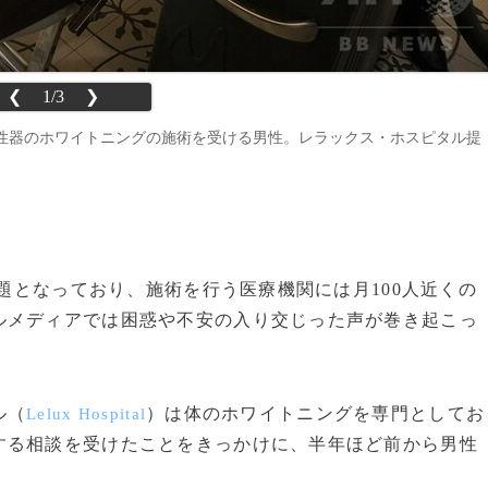
❮
1/3
❯
性器のホワイトニングの施術を受ける男性。レラックス・ホスピタル提
話題となっており、施術を行う医療機関には月100人近くの
ルメディアでは困惑や不安の入り交じった声が巻き起こっ
ル（
）は体のホワイトニングを専門としてお
Lelux Hospital
する相談を受けたことをきっかけに、半年ほど前から男性