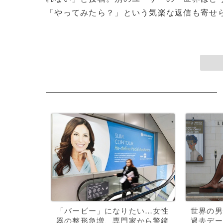
「やってみたら？」という気楽な返信も寄せられ
「バービー」になりたい…女性
世界の男
器の整形急増、専門家から警鐘
過去デー