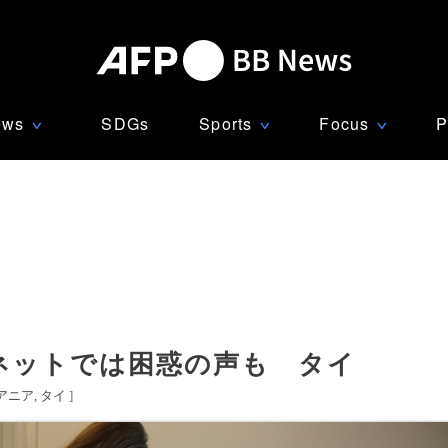
ews
SDGs
Sports
Focus
P
∨
∨
∨
ネットでは困惑の声も タイ
アニア
タイ
]