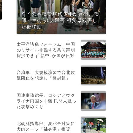
タイの学校で10代少年が発砲、教
師・生徒ら6人殺害 祖父母殺害し
た後移動
太平洋諸島フォーラム、中国
のミサイル非難する共同声明
採択できず 親中2か国が反対
台湾軍、大規模演習で台北攻
撃阻止を想定し「橋封鎖」
国連事務総長、ロシアとウク
ライナ両国を非難 民間人狙っ
た攻撃めぐり
北朝鮮指導部、夏バテ対策に
犬肉スープ「補身湯」推奨