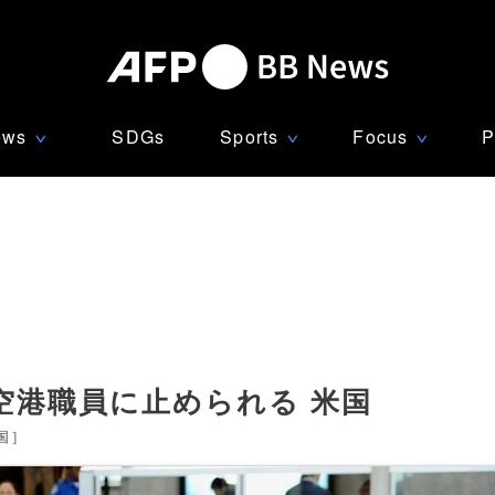
ews
SDGs
Sports
Focus
P
∨
∨
∨
空港職員に止められる 米国
国
]