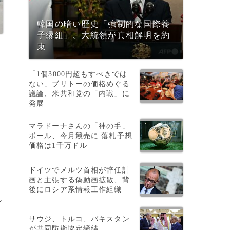
韓国の暗い歴史「強制的な国際養
子縁組」、大統領が真相解明を約
束
「1個3000円超もすべきでは
ない」ブリトーの価格めぐる
議論、米共和党の「内戦」に
発展
マラドーナさんの「神の手」
ボール、今月競売に 落札予想
価格は1千万ドル
ドイツでメルツ首相が辞任計
画と主張する偽動画拡散、背
後にロシア系情報工作組織
ル
サウジ、トルコ、パキスタン
が共同防衛協定締結