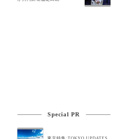
め
だ
Special PR
東京特集:TOKYO UPDATES