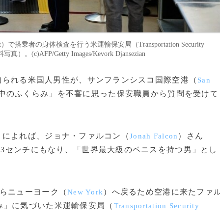
rport）で搭乗者の身体検査を行う米運輸保安局（Transportation Security
c)AFP/Getty Images/Kevork Djansezian
で知られる米国人男性が、サンフランシスコ国際空港（
San
中のふくらみ」を不審に思った保安職員から質問を受けて
）によれば、ジョナ・ファルコン（
）さん
Jonah Falcon
で33センチにもなり、「世界最大級のペニスを持つ男」とし
らニューヨーク（
）へ戻るため空港に来たファ
New York
み」に気づいた米運輸保安局（
Transportation Security