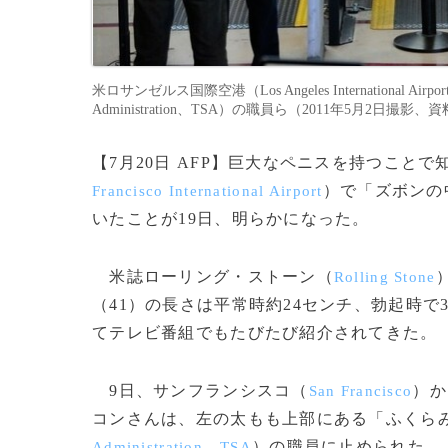
米ロサンゼルス国際空港（Los Angeles International Ai
Administration、TSA）の職員ら（2011年5月2日撮影、資料写真）。(
【7月20日 AFP】巨大なペニスを持つこと
）で「ズボンの
Francisco International Airport
いたことが19日、明らかになった。
米誌ローリング・ストーン（
Rolling Stone
（41）の長さは平常時約24センチ、勃起時
てテレビ番組でもたびたび紹介されてきた。
9日、サンフランシスコ（
）か
San Francisco
コンさんは、左の太もも上部にある「ふくら
、
）の職員に止められた。
Administration
TSA