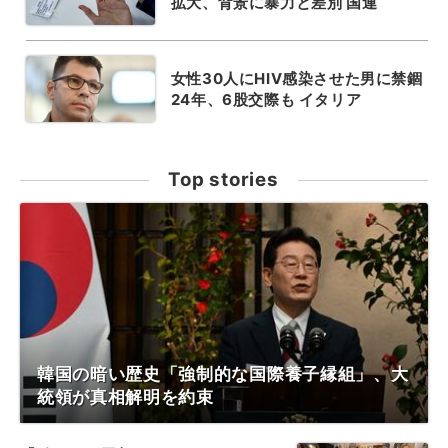
拡大、背景に暴力と差別 国連
女性30人にHIV感染させた男に禁錮
24年、6股交際も イタリア
Top stories
韓国の暗い歴史「強制的な国際養子縁組」、大
統領が真相解明を約束