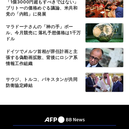
「1個3000円超もすべきではない」
ブリトーの価格めぐる議論、米共和
党の「内戦」に発展
マラドーナさんの「神の手」ボー
ル、今月競売に 落札予想価格は1千万
ドル
ドイツでメルツ首相が辞任計画と主
張する偽動画拡散、背後にロシア系
情報工作組織
サウジ、トルコ、パキスタンが共同
防衛協定締結