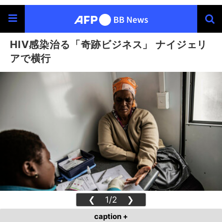
HIV感染治る「奇跡ビジネス」 ナイジェリ
アで横行
❮
1/2
❯
caption +