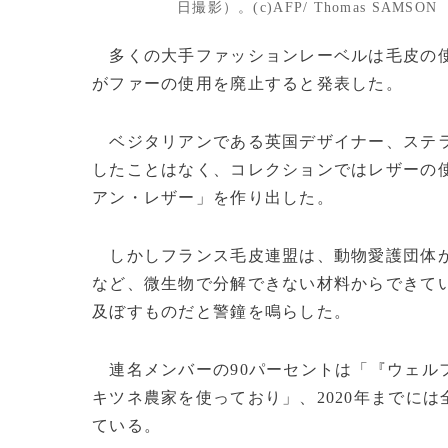
日撮影）。(c)AFP/ Thomas SAMSON
多くの大手ファッションレーベルは毛皮の使
がファーの使用を廃止すると発表した。
ベジタリアンである英国デザイナー、ステ
したことはなく、コレクションではレザーの
アン・レザー」を作り出した。
しかしフランス毛皮連盟は、動物愛護団体が
など、微生物で分解できない材料からできて
及ぼすものだと警鐘を鳴らした。
連名メンバーの90パーセントは「『ウェル
キツネ農家を使っており」、2020年までに
ている。