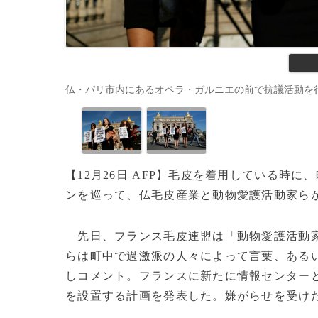
仏・パリ市内にあるオペラ・ガルニエの前で抗議活動を行うPETAの
【12月26日 AFP】毛皮を着用している時
ンを巡って、仏毛皮産業と動物愛護活動家ら
先日、フランス毛皮連盟は「動物愛護活動家
らは町中で過激派の人々によって言葉、あるい
しコメント。フランスに新たに情報センターと「SOS 
を設置する計画を発表した。嫌がらせを受け