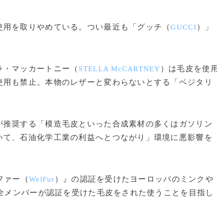
用を取りやめている。つい最近も「グッチ（
）」
GUCCI
ラ・マッカートニー（
）は毛皮を使
STELLA McCARTNEY
使用も禁止。本物のレザーと変わらないとする「ベジタリ
推奨する「模造毛皮といった合成素材の多くはガソリン
いて、石油化学工業の利益へとつながり」環境に悪影響を
ファー（
）』の認証を受けたヨーロッパのミンクや
WelFur
は全メンバーが認証を受けた毛皮をされた使うことを目指し