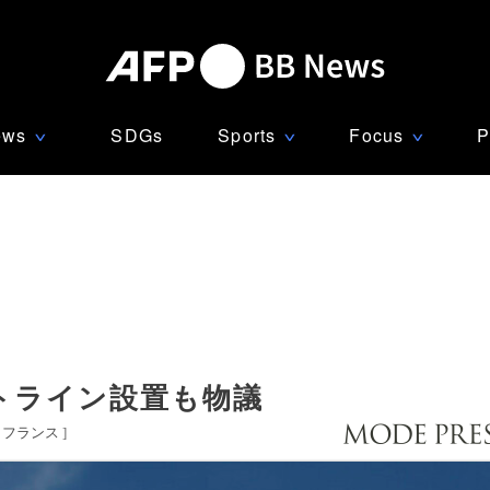
ews
SDGs
Sports
Focus
P
∨
∨
∨
トライン設置も物議
フランス
]