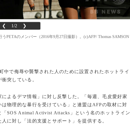
❮
1/2
❯
メンバー（2016年9月27日撮影）。(c)AFP/ Thomas SAMSON
に、町中で侮辱や襲撃された人のために設置されたホットライ
が衝突している。
によるデマ情報」に対し反撃した。「毎週、毛皮愛好家
は物理的な暴行を受けている」と連盟はAFPの取材に対
Animal Activist Attacks」という名のホットライ
た人に対し「法的支援とサポート」を提供する。