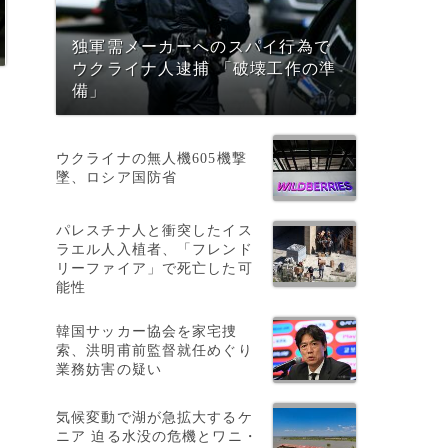
独軍需メーカーへのスパイ行為で
ウクライナ人逮捕 「破壊工作の準
備」
ウクライナの無人機605機撃
墜、ロシア国防省
パレスチナ人と衝突したイス
ラエル人入植者、「フレンド
リーファイア」で死亡した可
能性
韓国サッカー協会を家宅捜
索、洪明甫前監督就任めぐり
業務妨害の疑い
ン
気候変動で湖が急拡大するケ
ニア 迫る水没の危機とワニ・