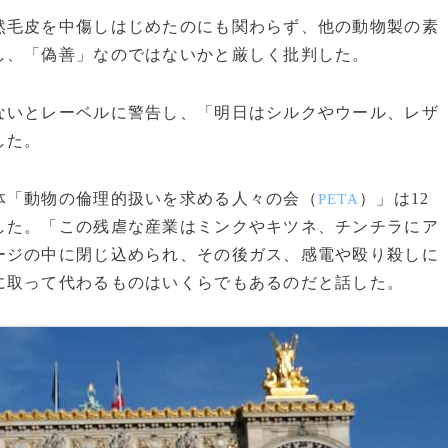
毛皮を中傷しはじめたのにも関わらず、他の動物製の素
し、「偽善」なのではないかと厳しく批判した。
いとレーベルに警告し、「明日はシルクやウール、レザ
した。
「動物の倫理的扱いを求める人々の会（
）」は12
PETA
した。「この残虐な産業はミンクやキツネ、チンチラにア
ージの中に閉じ込められ、その後ガス、感電や殴り殺しに
に取って代わるものはいくらでもあるのだと話した。