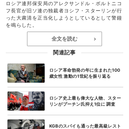
ロシア連邦保安局のアレクサンドル・ボルトニコ
フ長官が旧ソ連の独裁者ヨシフ・スターリンが行
った大粛清を正当化しようとしているとして警鐘
を鳴らした。
全文を読む
>
関連記事
ロシア革命勃発の年に生まれた100
歳女性 激動の1世紀を振り返る
ロシア史上最も偉大な人物、スター
リンがプーチン氏抑え1位に 調査
KGBのスパイも通った最高級レスト