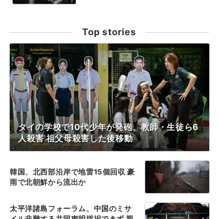
Top stories
タイの学校で10代少年が発砲、教師・生徒ら6
人殺害 祖父母殺害した後移動
韓国、北西部沿岸で地雷15個回収 豪
雨で北朝鮮から流出か
太平洋諸島フォーラム、中国のミサ
イル非難する共同声明採択できず 親