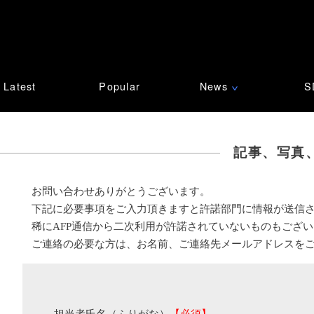
Latest
Popular
News
S
∨
記事、写真
お問い合わせありがとうございます。
下記に必要事項をご入力頂きますと許諾部門に情報が送信
稀にAFP通信から二次利用が許諾されていないものもござ
ご連絡の必要な方は、お名前、ご連絡先メールアドレスを