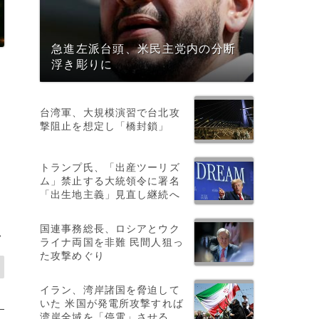
急進左派台頭、米民主党内の分断
浮き彫りに
台湾軍、大規模演習で台北攻
撃阻止を想定し「橋封鎖」
トランプ氏、「出産ツーリズ
々
ム」禁止する大統領令に署名
「出生地主義」見直し継続へ
国連事務総長、ロシアとウク
>
ライナ両国を非難 民間人狙っ
た攻撃めぐり
イラン、湾岸諸国を脅迫して
いた 米国が発電所攻撃すれば
湾岸全域を「停電」させる