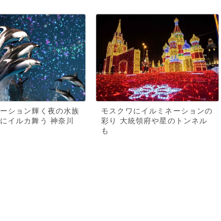
ーション輝く夜の水族
モスクワにイルミネーションの
にイルカ舞う 神奈川
彩り 大統領府や星のトンネル
も