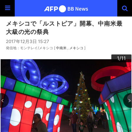
メキシコで「ルストピア」開幕、中南米最
大級の光の祭典
2017年12月3日 15:27
発信地：モンテレイ/メキシコ [
中南米
メキシコ
]
10
11
3
4
6
9
2
5
7
8
1
/11
/11
/11
/11
/11
/11
/11
/11
/11
/11
/11