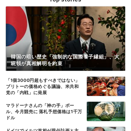
韓国の暗い歴史「強制的な国際養子縁組」、大
統領が真相解明を約束
「1個3000円超もすべきではない」
ブリトーの価格めぐる議論、米共和
党の「内戦」に発展
マラドーナさんの「神の手」ボー
ル、今月競売に 落札予想価格は1千万
ドル
ドイツでメルツ首相が辞任計画と主