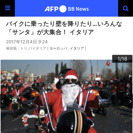
バイクに乗ったり壁を降りたり…いろんな
「サンタ」が大集合！ イタリア
2017年12月4日 9:24
発信地：トリノ/イタリア [
ヨーロッパ
イタリア
]
10
13
14
16
12
15
17
18
11
3
4
6
9
2
5
7
8
1
/18
/18
/18
/18
/18
/18
/18
/18
/18
/18
/18
/18
/18
/18
/18
/18
/18
/18