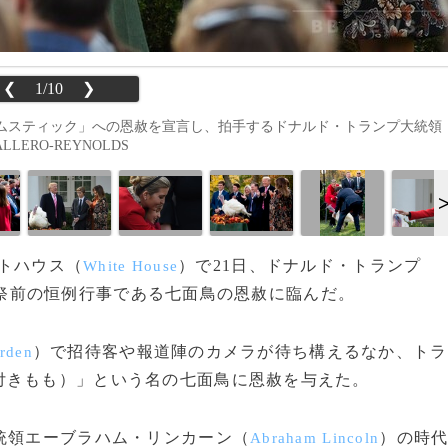
❮
1/10
❯
ムスティック」への恩赦を宣言し、拍手するドナルド・トランプ大統領
LLERO-REYNOLDS
イトハウス（
）で21日、ドナルド・トランプ
White House
祭前の恒例行事である七面鳥の恩赦に臨んだ。
）で招待客や報道陣のカメラが待ち構えるなか、トラ
rden
付きもも）」という名の七面鳥に恩赦を与えた。
統領エーブラハム・リンカーン（
）の時
Abraham Lincoln