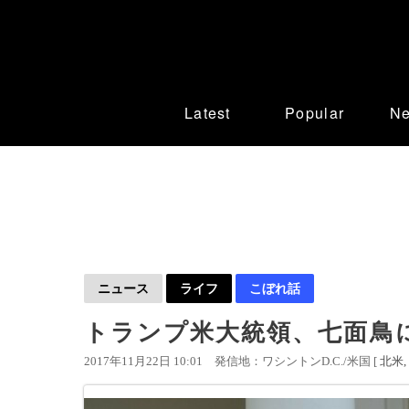
Latest
Popular
N
ニュース
ライフ
こぼれ話
トランプ米大統領、七面鳥
2017年11月22日 10:01
発信地：ワシントンD.C./米国 [
北米