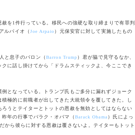
赦を1件行っている。移民への強硬な取り締まりで有罪
アルパイオ（
）元保安官に対して実施したもの
Joe Arpaio
。
人と息子のバロン（
）君が脇で見守るなか、
Barron Trump
ックに話し掛けてから「ドラムスティックよ、今ここでき
例となっている。トランプ氏もご多分に漏れずジョーク
は積極的に前職者が出してきた大統領令を覆してきた。し
あろうとテイターとトットの恩赦を無効としてはならない
、昨年の行事でバラク・オバマ（
）氏によっ
Barack Obama
「だから彼らに対する恩赦は覆さないよ。テイターもトッ