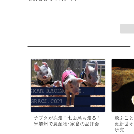
子ブタが疾走！七面鳥も走る！
飛ぶこと
米加州で農産物･家畜の品評会
更新世オ
研究