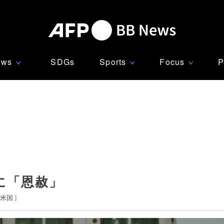
ews
SDGs
Sports
Focus
P
∨
∨
∨
に「恩赦」
米国
]