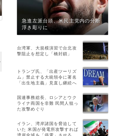
急進左派台頭、米民主党内の分断
浮き彫りに
台湾軍、大規模演習で台北攻
撃阻止を想定し「橋封鎖」
トランプ氏、「出産ツーリズ
ム」禁止する大統領令に署名
「出生地主義」見直し継続へ
国連事務総長、ロシアとウク
ライナ両国を非難 民間人狙っ
た攻撃めぐり
イラン、湾岸諸国を脅迫して
いた 米国が発電所攻撃すれば
代
湾岸全域を「停電」させる