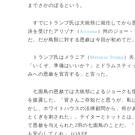
までさかのぼるという。
すでにトランプ氏は大統領に就任してから恩
決を受けたアリゾナ（
）州のジョー・
Arizona
だ。だが鳥類に対する恩赦は今回が初めてだ
トランプ氏はメラニア（
）夫
Melania Trump
「いくぞ、準備はいいか？」とドラムスティ
みへの恩赦を宣言する」と言った。
七面鳥の恩赦では大統領によるジョークも慣
を披露した。「皆さんご存知だと思うが、私
かし、ホワイトハウスの法律顧問から、何が
とくぎを刺された」。テイターとトットとは
て恩赦を与えられた2羽の七面鳥のことだ。
も安心してくれ」 (c)AFP