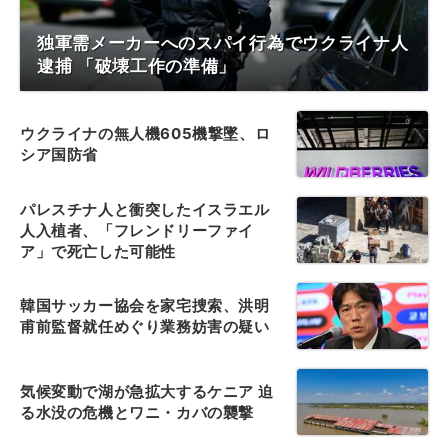
独軍需メーカーへのスパイ行為でウクライナ人
逮捕 「破壊工作の準備」
ウクライナの無人機605機撃墜、ロ
シア国防省
パレスチナ人と衝突したイスラエル
人入植者、「フレンドリーファイ
ア」で死亡した可能性
韓国サッカー協会を家宅捜索、洪明
甫前監督就任めぐり業務妨害の疑い
気候変動で湖が急拡大するケニア 迫
る水没の危機とワニ・カバの襲撃