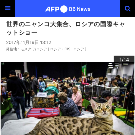
世界のニャンコ大集合、ロシアの国際キャ
ットショー
2017年11月19日 13:12
発信地：モスクワ/ロシア [
ロシア・CIS
ロシア
]
10
13
14
12
11
3
4
6
9
2
5
7
8
1
/14
/14
/14
/14
/14
/14
/14
/14
/14
/14
/14
/14
/14
/14