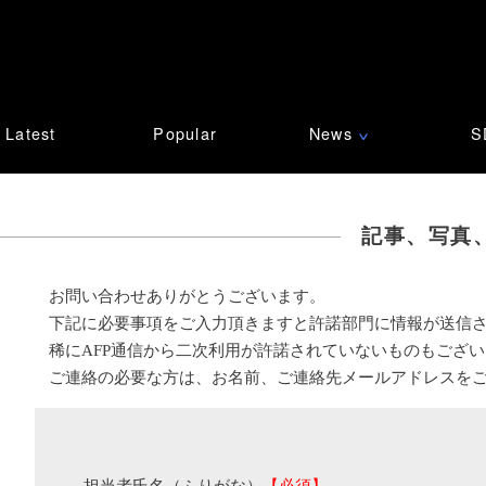
Latest
Popular
News
S
∨
記事、写真
お問い合わせありがとうございます。
下記に必要事項をご入力頂きますと許諾部門に情報が送信
稀にAFP通信から二次利用が許諾されていないものもござ
ご連絡の必要な方は、お名前、ご連絡先メールアドレスを