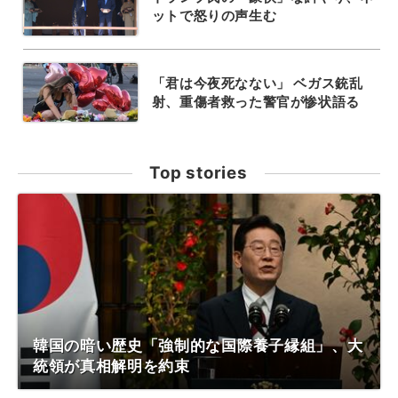
ットで怒りの声生む
「君は今夜死なない」 ベガス銃乱
射、重傷者救った警官が惨状語る
Top stories
韓国の暗い歴史「強制的な国際養子縁組」、大
統領が真相解明を約束