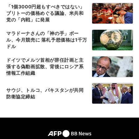
「1個3000円超もすべきではない」
ブリトーの価格めぐる議論、米共和
党の「内戦」に発展
マラドーナさんの「神の手」ボー
ル、今月競売に 落札予想価格は1千万
ドル
ドイツでメルツ首相が辞任計画と主
張する偽動画拡散、背後にロシア系
情報工作組織
サウジ、トルコ、パキスタンが共同
防衛協定締結