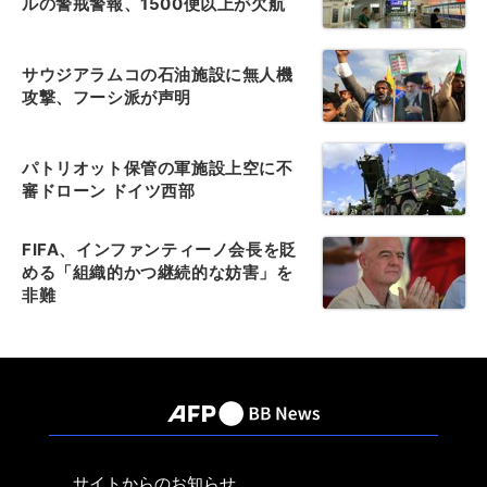
ルの警戒警報、1500便以上が欠航
サウジアラムコの石油施設に無人機
攻撃、フーシ派が声明
パトリオット保管の軍施設上空に不
審ドローン ドイツ西部
FIFA、インファンティーノ会長を貶
める「組織的かつ継続的な妨害」を
非難
サイトからのお知らせ