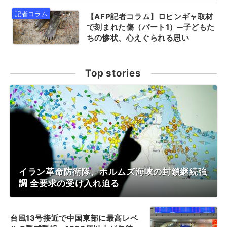
【AFP記者コラム】ロヒンギャ取材
で刻まれた傷（パート1）─子どもた
ちの惨状、心えぐられる思い
Top stories
イラン革命防衛隊、ホルムズ海峡の封鎖継続強
調 全要求の受け入れ迫る
台風13号接近で中国東部に最高レベ