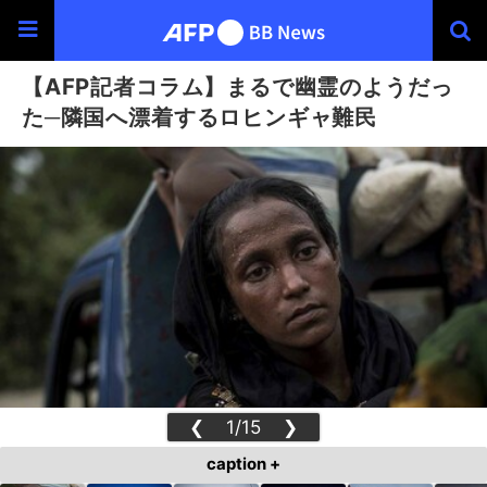
【AFP記者コラム】まるで幽霊のようだっ
た─隣国へ漂着するロヒンギャ難民
❮
1/15
❯
caption +