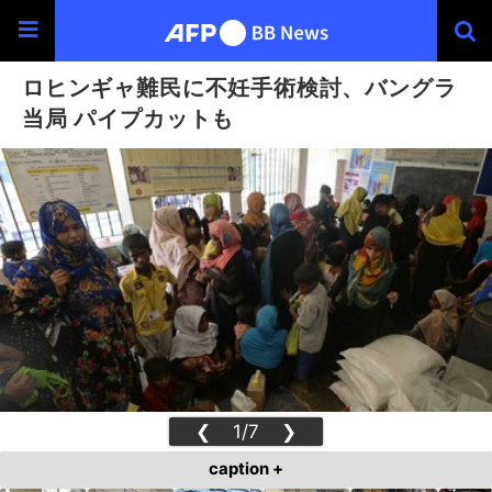
ロヒンギャ難民に不妊手術検討、バングラ
当局 パイプカットも
❮
1/7
❯
caption +