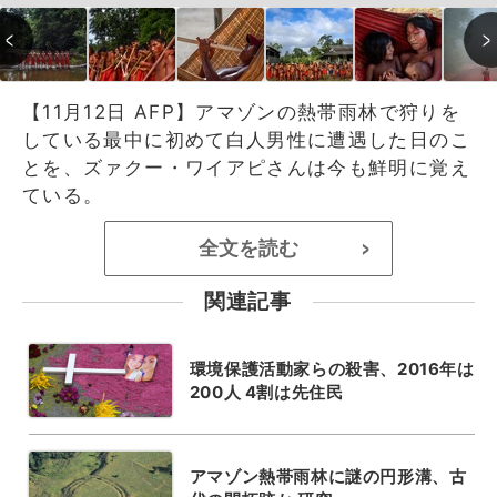
【11月12日 AFP】アマゾンの熱帯雨林で狩りを
している最中に初めて白人男性に遭遇した日のこ
とを、ズァクー・ワイアピさんは今も鮮明に覚え
ている。
全文を読む
>
関連記事
環境保護活動家らの殺害、2016年は
200人 4割は先住民
アマゾン熱帯雨林に謎の円形溝、古