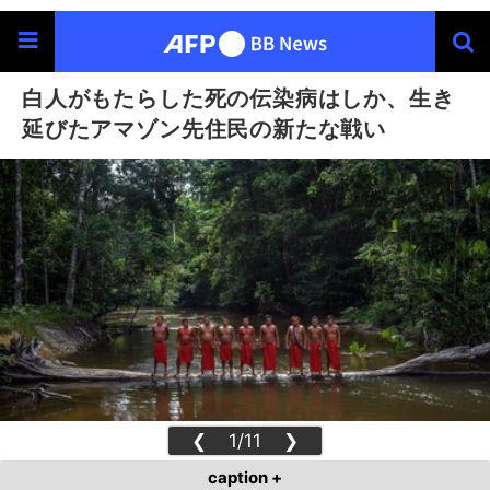
白人がもたらした死の伝染病はしか、生き
延びたアマゾン先住民の新たな戦い
❮
1/11
❯
caption +