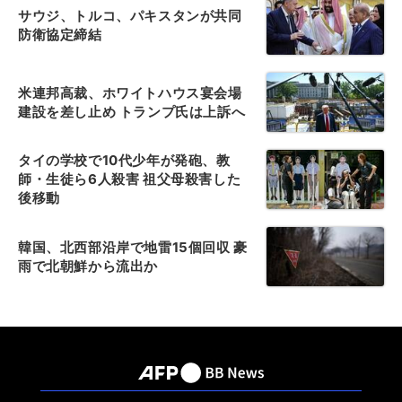
サウジ、トルコ、パキスタンが共同
防衛協定締結
米連邦高裁、ホワイトハウス宴会場
建設を差し止め トランプ氏は上訴へ
タイの学校で10代少年が発砲、教
師・生徒ら6人殺害 祖父母殺害した
後移動
韓国、北西部沿岸で地雷15個回収 豪
雨で北朝鮮から流出か