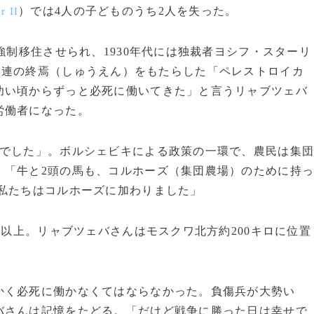
）では4人の子どものうち2人を失った。
r II
強制移住させられ、1930年代には独裁者ヨシフ・スターリ
ソ連の終焉（しゅうえん）をもたらした「ペレストロイカ
幼い頃からずっと必死に働いてきた」と言うリャブツェバ
労働者になった。
家でした」。ボルシェビキによる政策の一環で、農民は集
。「牛と2頭の馬も、コルホーズ（集団農場）のために持
 私たちはコルホーズに加わりました」
人以上。リャブツェバさんはモスクワ北方約200キロに位置
かく必死に働かなくてはならなかった。負傷兵が大勢い
バさんは記憶をたどる。「だけど戦争に勝った日は幸せで