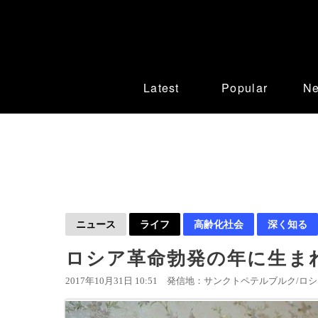
Latest
Popular
N
ニュース
ライフ
高齢化社会
深く知る
ロシア革命勃発の年に生まれ
2017年10月31日 10:51
発信地：サンクトペテルブルク/ロシア