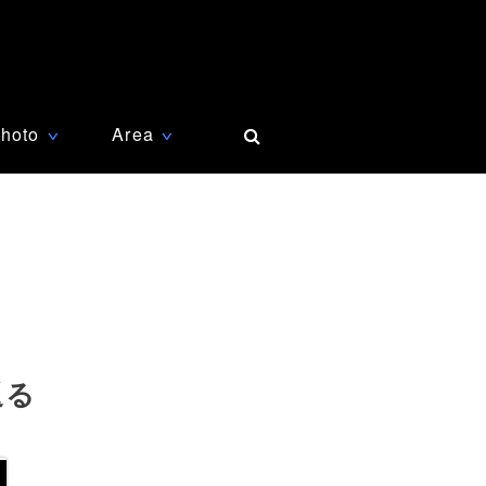
hoto
Area
∨
∨
返る