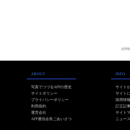
AFP
ABOUT
INFO
写真でつづるAFPの歴史
サイト
サイトポリシー
サイト
プライバシーポリシー
採用情
利用規約
訂正記
運営会社
サイト
AFP通信会長ごあいさつ
ニュー