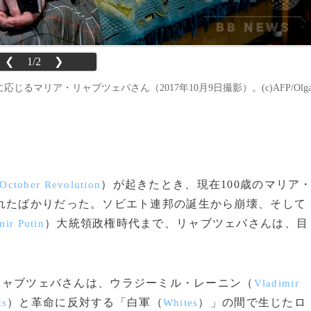
❮
1/2
❯
マリア・リャブツェバさん（2017年10月9日撮影）。(c)AFP/Olg
）が起きたとき、現在100歳のマリア
October Revolution
れたばかりだった。ソビエト連邦の誕生から崩壊、そして
）大統領政権時代まで、リャブツェバさんは、目
mir Putin
たリャブツェバさんは、ウラジーミル・レーニン（
Vladimir
）と革命に反対する「白軍（
）」の間で生じたロ
ks
Whites