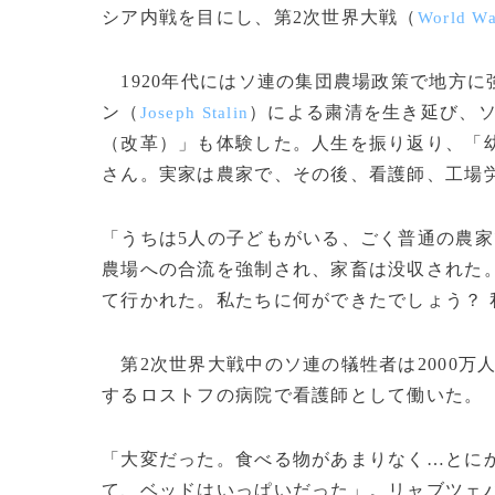
シア内戦を目にし、第2次世界大戦（
World Wa
1920年代にはソ連の集団農場政策で地方に
ン（
）による粛清を生き延び、
Joseph Stalin
（改革）」も体験した。人生を振り返り、「
さん。実家は農家で、その後、看護師、工場
「うちは5人の子どもがいる、ごく普通の農
農場への合流を強制され、家畜は没収された
て行かれた。私たちに何ができたでしょう？
第2次世界大戦中のソ連の犠牲者は2000万
するロストフの病院で看護師として働いた。
「大変だった。食べる物があまりなく…とに
て、ベッドはいっぱいだった」。リャブツェ