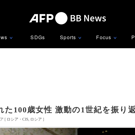
ews
SDGs
Sports
Focus
P
∨
∨
∨
た100歳女性 激動の1世紀を振り
 [
ロシア・CIS
ロシア
]