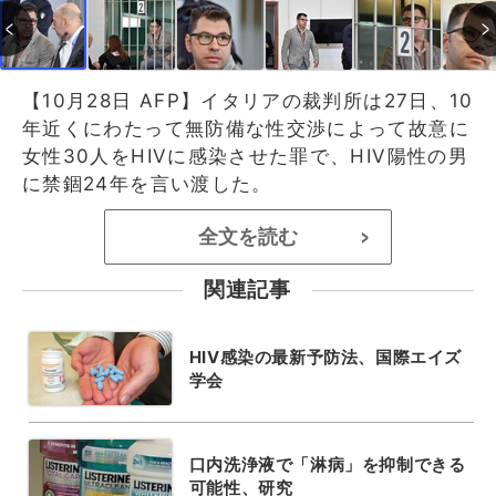
【10月28日 AFP】イタリアの裁判所は27日、10
年近くにわたって無防備な性交渉によって故意に
女性30人をHIVに感染させた罪で、HIV陽性の男
に禁錮24年を言い渡した。
全文を読む
>
関連記事
HIV感染の最新予防法、国際エイズ
学会
口内洗浄液で「淋病」を抑制できる
可能性、研究