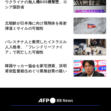
ウクライナの無人機605機撃墜、ロ
シア国防省
北朝鮮が日本海に向け飛翔体を発射
弾道ミサイルの可能性
パレスチナ人と衝突したイスラエル
人入植者、「フレンドリーファイ
ア」で死亡した可能性
韓国サッカー協会を家宅捜索、洪明
甫前監督就任めぐり業務妨害の疑い