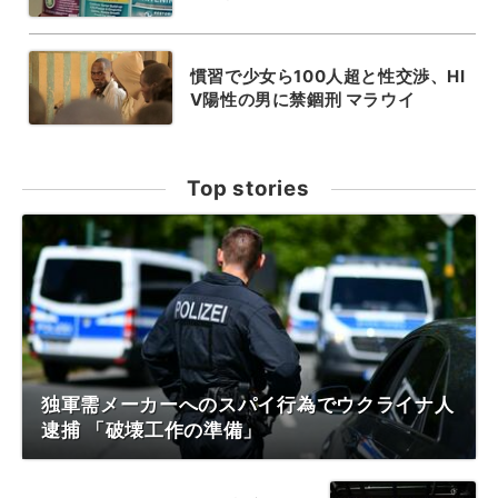
慣習で少女ら100人超と性交渉、HI
V陽性の男に禁錮刑 マラウイ
Top stories
独軍需メーカーへのスパイ行為でウクライナ人
逮捕 「破壊工作の準備」