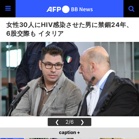
女性30人にHIV感染させた男に禁錮24年、
6股交際も イタリア
❮
2/6
❯
caption +