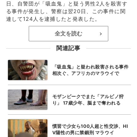
日、自警団が「吸血鬼」と疑う男性2人を殺害す
る事件が発生し、警察は翌20日、この事件に関
連して124人を逮捕したと発表した。
全文を読む
>
関連記事
「吸血鬼」と疑われ殺害される事件
相次ぐ、アフリカのマラウイで
モザンビークでまた「アルビノ狩
り」 17歳少年、脳まで奪われる
慣習で少女ら100人超と性交渉、HI
V陽性の男に禁錮刑 マラウイ