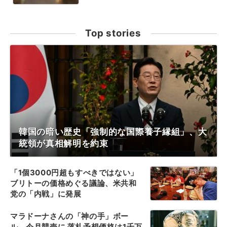
Top stories
韓国の暗い歴史「強制的な国際養子縁組」、大
統領が真相解明を約束
「1個3000円超もすべきではない」
ブリトーの価格めぐる議論、米共和
党の「内戦」に発展
マラドーナさんの「神の手」ボー
ル、今月競売に 落札予想価格は1千万