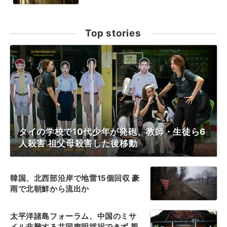
Top stories
タイの学校で10代少年が発砲、教師・生徒ら6
人殺害 祖父母殺害した後移動
韓国、北西部沿岸で地雷15個回収 豪
雨で北朝鮮から流出か
太平洋諸島フォーラム、中国のミサ
イル非難する共同声明採択できず 親