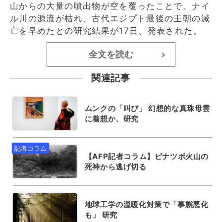
山からの大量の噴出物が空を覆ったことで、ナイ
ル川の源流が枯れ、古代エジプト最後の王朝の滅
亡を早めたとの研究結果が17日、発表された。
全文を読む
>
関連記事
ムンクの「叫び」 幻想的な真珠母雲
に着想か、研究
【AFP記者コラム】ピナツボ火山の
死神から逃げ切る
地球工学の温暖化対策で「事態悪化
も」 研究