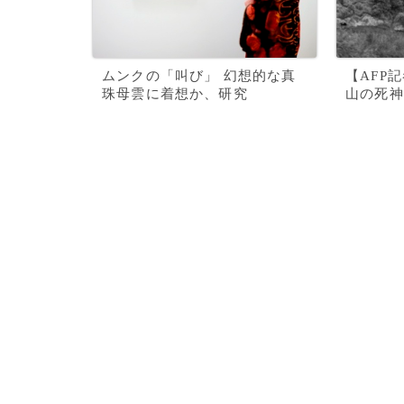
ムンクの「叫び」 幻想的な真
【AFP
珠母雲に着想か、研究
山の死神