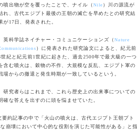
の噴出物が空を覆ったことで、ナイル（
）川の源流が
Nile
枯れ、古代エジプト最後の王朝の滅亡を早めたとの研究結
果が17日、発表された。
英科学誌ネイチャー・コミュニケーションズ（
Nature
）に発表された研究論文によると、紀元前
Communications
3世紀と紀元前1世紀に起きた、過去2500年で最大級の一つ
を含む噴火は、穀物の不作、大規模な反乱、エジプト軍の
戦場からの撤退と発生時期が一致しているという。
研究者らはこれまで、これら歴史上の出来事についての
明確な答えを出すのに頭を悩ませていた。
要約記事の中で「火山の噴火は、古代エジプト王朝プト
終的な崩壊において中心的な役割を演じた可能性がある」と