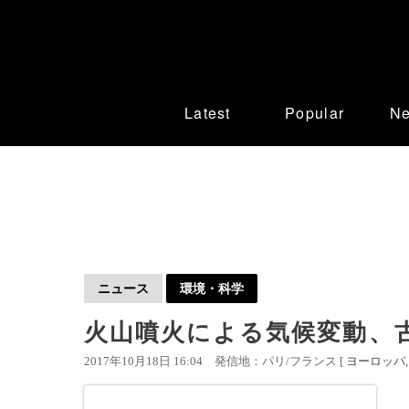
Latest
Popular
N
ニュース
環境・科学
火山噴火による気候変動、
2017年10月18日 16:04
発信地：パリ/フランス [
ヨーロッパ