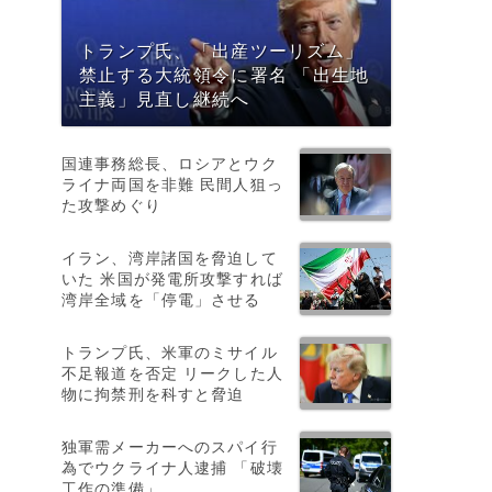
トランプ氏、「出産ツーリズム」
禁止する大統領令に署名 「出生地
主義」見直し継続へ
国連事務総長、ロシアとウク
ライナ両国を非難 民間人狙っ
た攻撃めぐり
イラン、湾岸諸国を脅迫して
いた 米国が発電所攻撃すれば
湾岸全域を「停電」させる
トランプ氏、米軍のミサイル
不足報道を否定 リークした人
物に拘禁刑を科すと脅迫
精
独軍需メーカーへのスパイ行
為でウクライナ人逮捕 「破壊
工作の準備」