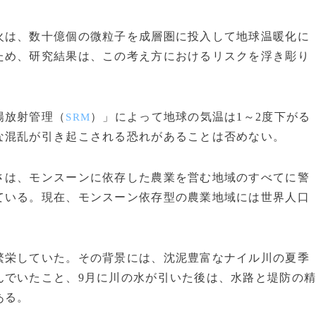
は、数十億個の微粒子を成層圏に投入して地球温暖化に
ため、研究結果は、この考え方におけるリスクを浮き彫り
陽放射管理（
）」によって地球の気温は1～2度下がる
SRM
な混乱が引き起こされる恐れがあることは否めない。
さは、モンスーンに依存した農業を営む地域のすべてに警
ている。現在、モンスーン依存型の農業地域には世界人口
栄していた。その背景には、沈泥豊富なナイル川の夏季
んでいたこと、9月に川の水が引いた後は、水路と堤防の
ある。