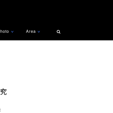
hoto
Area
∨
∨
研究
量