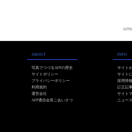
AFP
ABOUT
INFO
写真でつづるAFPの歴史
サイト
サイトポリシー
サイト
プライバシーポリシー
採用情
利用規約
訂正記
運営会社
サイト
AFP通信会長ごあいさつ
ニュー