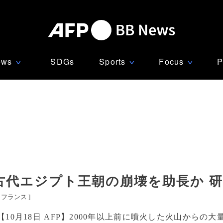
ews
SDGs
Sports
Focus
P
∨
∨
∨
古代エジプト王朝の崩壊を助長か 
フランス
]
【10月18日 AFP】2000年以上前に噴火した火山からの大