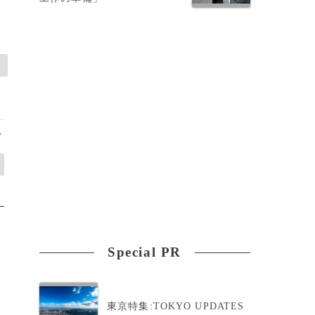
>
Special PR
東京特集:TOKYO UPDATES