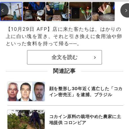
【10月29日 AFP】店に来た客たちは、はかりの
上に白い塊を置き、それと引き換えに食用油や卵
といった食料を持って帰る──。
全文を読む
>
関連記事
顔を整形し30年近く逃亡した「コカ
イン密売王」を逮捕、ブラジル
コカイン原料の栽培やめた農家に土
地提供 コロンビア