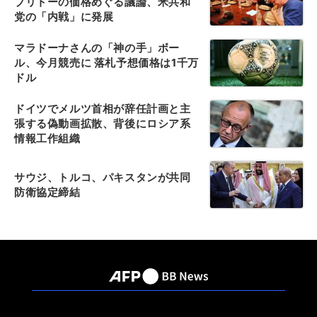
ブリトーの価格めぐる議論、米共和
党の「内戦」に発展
マラドーナさんの「神の手」ボー
ル、今月競売に 落札予想価格は1千万
ドル
ドイツでメルツ首相が辞任計画と主
張する偽動画拡散、背後にロシア系
情報工作組織
サウジ、トルコ、パキスタンが共同
防衛協定締結