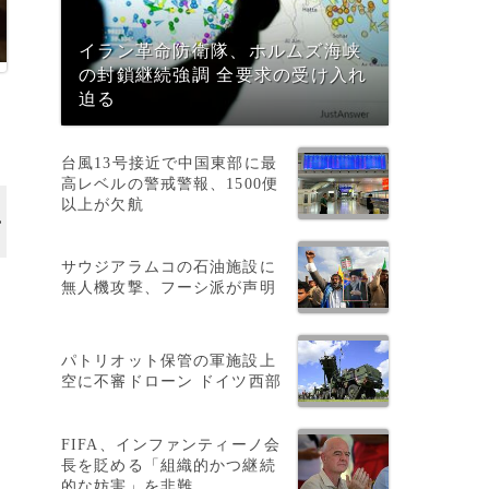
イラン革命防衛隊、ホルムズ海峡
の封鎖継続強調 全要求の受け入れ
迫る
台風13号接近で中国東部に最
高レベルの警戒警報、1500便
以上が欠航
サウジアラムコの石油施設に
無人機攻撃、フーシ派が声明
パトリオット保管の軍施設上
空に不審ドローン ドイツ西部
ダ
FIFA、インファンティーノ会
長を貶める「組織的かつ継続
的な妨害」を非難