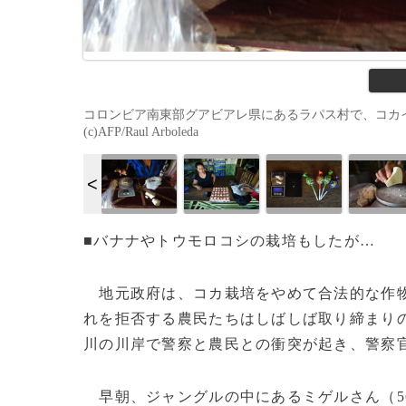
コロンビア南東部グアビアレ県にあるラパス村で、コカイン
(c)AFP/Raul Arboleda
■バナナやトウモロコシの栽培もしたが…
地元政府は、コカ栽培をやめて合法的な作物
れを拒否する農民たちはしばしば取り締まり
川の川岸で警察と農民との衝突が起き、警察官
早朝、ジャングルの中にあるミゲルさん（5