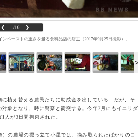
❮
1/16
❯
ペーストの重さを量る食料品店の店主（2017年9月25日撮影）。
に植え替える農民たちに助成金を出している。だが、そ
の対象となり、時に警察と衝突する。今年7月にもイニリ
1人が3日間拘束された。
6）の農場の掘っ立て小屋では、摘み取られたばかりのコ