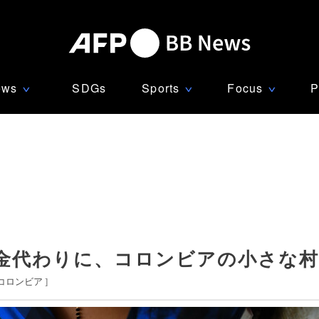
ews
SDGs
Sports
Focus
P
∨
∨
∨
金代わりに、コロンビアの小さな
コロンビア
]