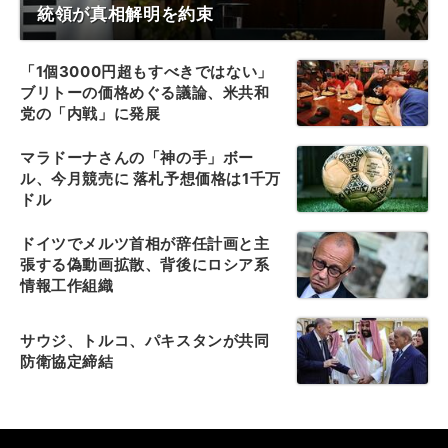
統領が真相解明を約束
「1個3000円超もすべきではない」
ブリトーの価格めぐる議論、米共和
党の「内戦」に発展
マラドーナさんの「神の手」ボー
ル、今月競売に 落札予想価格は1千万
ドル
ドイツでメルツ首相が辞任計画と主
張する偽動画拡散、背後にロシア系
情報工作組織
サウジ、トルコ、パキスタンが共同
防衛協定締結