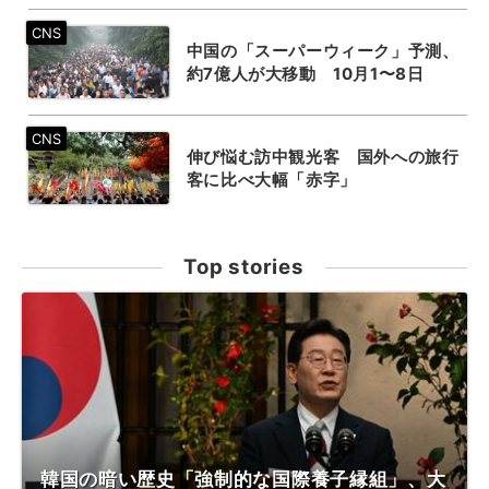
中国の「スーパーウィーク」予測、
約7億人が大移動 10月1〜8日
伸び悩む訪中観光客 国外への旅行
客に比べ大幅「赤字」
Top stories
韓国の暗い歴史「強制的な国際養子縁組」、大