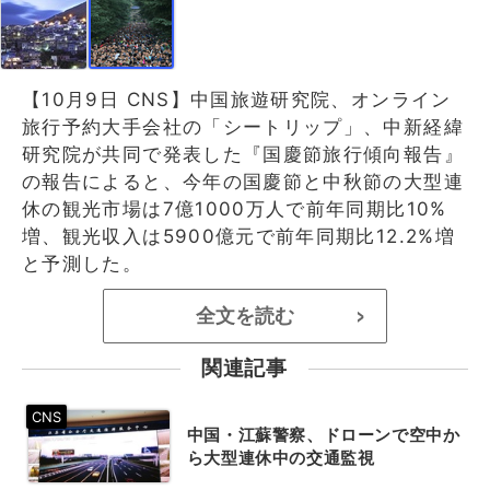
【10月9日 CNS】中国旅遊研究院、オンライン
旅行予約大手会社の「シートリップ」、中新経緯
研究院が共同で発表した『国慶節旅行傾向報告』
の報告によると、今年の国慶節と中秋節の大型連
休の観光市場は7億1000万人で前年同期比10%
増、観光収入は5900億元で前年同期比12.2%増
と予測した。
全文を読む
>
関連記事
中国・江蘇警察、ドローンで空中か
ら大型連休中の交通監視