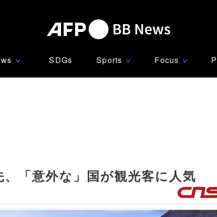
ews
SDGs
Sports
Focus
P
∨
∨
∨
先、「意外な」国が観光客に人気