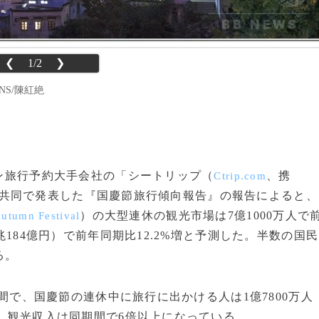
❮
1/2
❯
NS/陳紅絶
イン旅行予約大手会社の「シートリップ（
、携
Ctrip.com
共同で発表した『国慶節旅行傾向報告』の報告によると、
）の大型連休の観光市場は7億1000万人で
utumn Festival
0兆184億円）で前年同期比12.2%増と予測した。半数の国民
る。
年間で、国慶節の連休中に旅行に出かける人は1億7800万人
る。観光収入は同期間で6倍以上になっている。