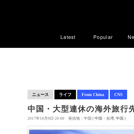
Latest
Popular
N
ニュース
ライフ
From China
CNS
中国・大型連休の海外旅行
2017年10月9日 20:00
発信地：中国 [
中国・台湾
中国
]