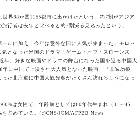
世界88か国1155都市に出かけたという。約7割がアジア
の旅行者は去年と比べると約7割減る見込みだという。
ールに加え、今年は意外な国に人気が集まった。モロッ
人気となった米国のドラマ『ゲーム・オブ・スローンズ
近年、好きな映画やドラマの舞台になった国を巡る中国人
08年に中国で上映され大人気となった映画、『非誠勿擾
なった北海道に中国人観光客がたくさん訪れるようになっ
0%は女性で、年齢層としては80年代生まれ（31～45
占めている。(c)CNS/JCM/AFPBB News