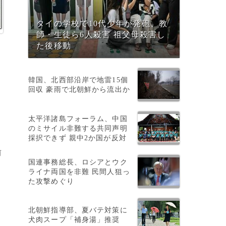
タイの学校で10代少年が発砲、教
師・生徒ら6人殺害 祖父母殺害し
た後移動
韓国、北西部沿岸で地雷15個
回収 豪雨で北朝鮮から流出か
太平洋諸島フォーラム、中国
のミサイル非難する共同声明
採択できず 親中2か国が反対
前
国連事務総長、ロシアとウク
ライナ両国を非難 民間人狙っ
た攻撃めぐり
北朝鮮指導部、夏バテ対策に
犬肉スープ「補身湯」推奨