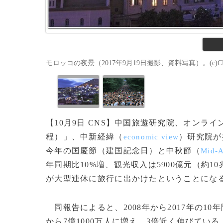
モロッコの夜景（2017年9月19日撮影、資料写真）。(c)C
【10月9日 CNS】中国旅遊研究院、オンラ
程）」、中新経緯（
）研究院が
economic view
今年の国慶節（建国記念日）と中秋節（
Mid-A
年同期比10%増、観光収入は5900億元（約1
が大型連休に旅行に出かけたということにな
同報告によると、2008年から2017年の10
から7億1000万人に増え、3倍近く伸びてい