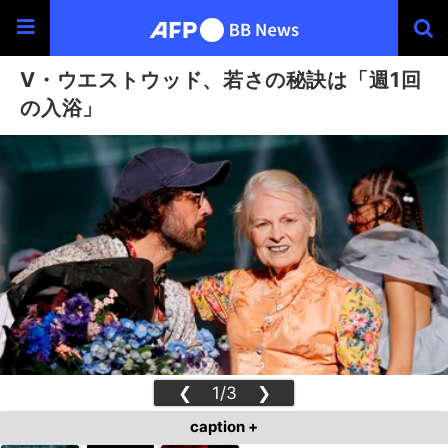
V・ウエストウッド、若さの秘訣は「週1回
の入浴」
❮
1/3
❯
caption +