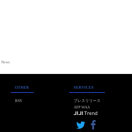
News
OTHER
SERVICES
RSS
プレスリリース
AFP WAA