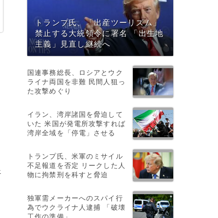
トランプ氏、「出産ツーリズム」
禁止する大統領令に署名 「出生地
主義」見直し継続へ
、
国連事務総長、ロシアとウク
ライナ両国を非難 民間人狙っ
た攻撃めぐり
イラン、湾岸諸国を脅迫して
いた 米国が発電所攻撃すれば
湾岸全域を「停電」させる
トランプ氏、米軍のミサイル
不足報道を否定 リークした人
ェ
物に拘禁刑を科すと脅迫
独軍需メーカーへのスパイ行
為でウクライナ人逮捕 「破壊
工作の準備」