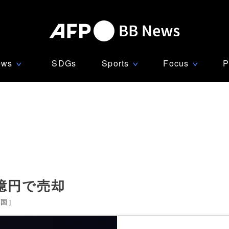
ews
SDGs
Sports
Focus
P
∨
∨
∨
億円で売却
英国
]