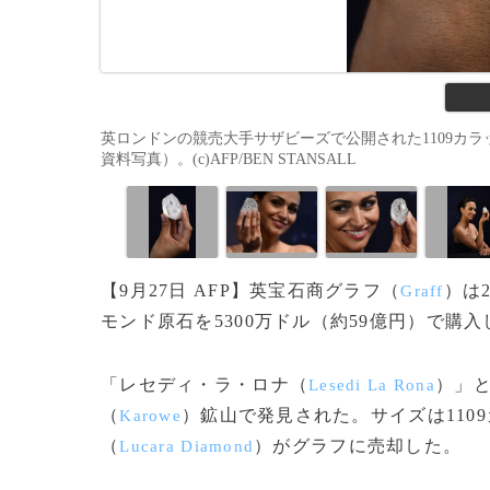
英ロンドンの競売大手サザビーズで公開された1109カラ
資料写真）。(c)AFP/BEN STANSALL
【9月27日 AFP】英宝石商グラフ（
）は
Graff
モンド原石を5300万ドル（約59億円）で購
「レセディ・ラ・ロナ（
）」と
Lesedi La Rona
（
）鉱山で発見された。サイズは110
Karowe
（
）がグラフに売却した。
Lucara Diamond