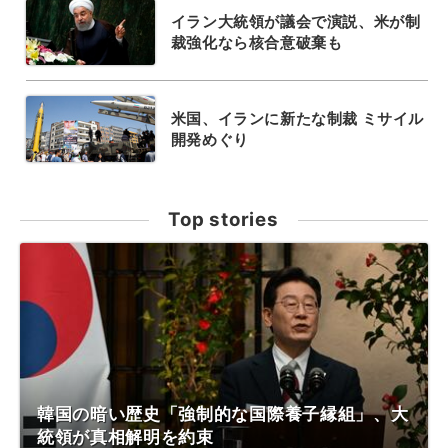
イラン大統領が議会で演説、米が制
裁強化なら核合意破棄も
米国、イランに新たな制裁 ミサイル
開発めぐり
Top stories
韓国の暗い歴史「強制的な国際養子縁組」、大
統領が真相解明を約束