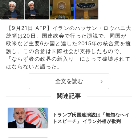
【9月21日 AFP】イランのハッサン・ロウハニ大
統領は20日、国連総会で行った演説で、同国が
欧米など主要6か国と達した2015年の核合意を擁
護し、この合意は国際社会が支持したもので、
「ならず者の政界の新入り」によって破壊されて
はならないと語った。
全文を読む
>
関連記事
トランプ氏国連演説は「無知なヘイ
トスピーチ」 イラン外相が批判