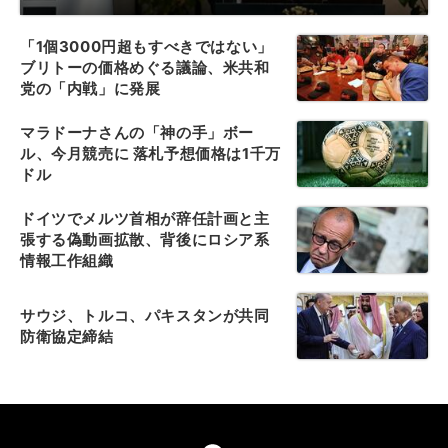
「1個3000円超もすべきではない」
ブリトーの価格めぐる議論、米共和
党の「内戦」に発展
マラドーナさんの「神の手」ボー
ル、今月競売に 落札予想価格は1千万
ドル
ドイツでメルツ首相が辞任計画と主
張する偽動画拡散、背後にロシア系
情報工作組織
サウジ、トルコ、パキスタンが共同
防衛協定締結