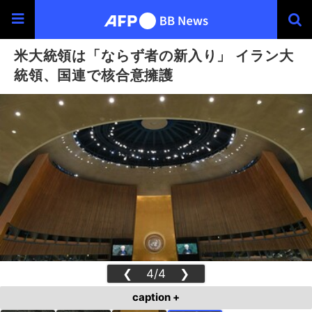
米大統領は「ならず者の新入り」 イラン大
統領、国連で核合意擁護
❮
4/4
❯
caption +