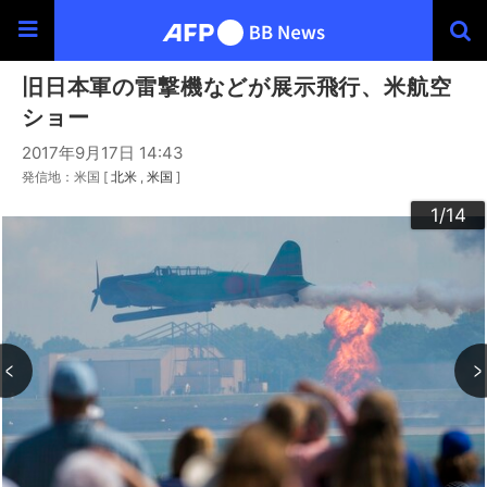
旧日本軍の雷撃機などが展示飛行、米航空
ショー
2017年9月17日 14:43
発信地：米国 [
北米
米国
]
10
13
14
12
11
3
4
6
9
2
5
7
8
1
/14
/14
/14
/14
/14
/14
/14
/14
/14
/14
/14
/14
/14
/14