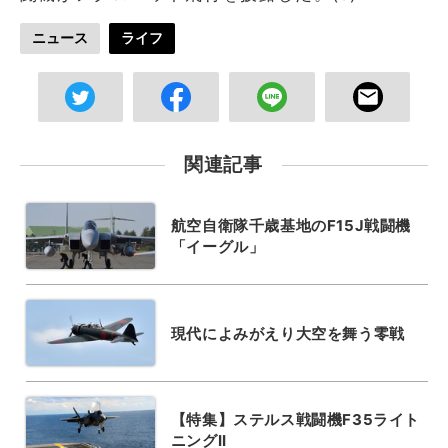
ニュース
ライフ
関連記事
航空自衛隊千歳基地のF15J戦闘機
「イーグル」
現代によみがえり大空を舞う零戦
【特集】ステルス戦闘機F35ライト
ニングII