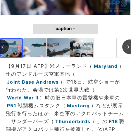
caption +
【9月17日 AFP】米メリーランド（
）
Maryland
州のアンドルーズ空軍基地（
）で16日、航空ショーが
Joint Base Andrews
行われた。会場では第2次世界大戦（
）時の旧日本軍の雷撃機や米軍の
World War II
戦闘機ムスタング（
）などが展示
P51
Mustang
飛行を行ったほか、米空軍のアクロバットチーム
「サンダーバーズ（
）」の
戦
Thunderbirds
F16
闘機がアクロバット飛行を披露した。(c)AFP