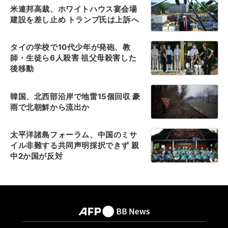
米連邦高裁、ホワイトハウス宴会場
建設を差し止め トランプ氏は上訴へ
タイの学校で10代少年が発砲、教
師・生徒ら6人殺害 祖父母殺害した
後移動
韓国、北西部沿岸で地雷15個回収 豪
雨で北朝鮮から流出か
太平洋諸島フォーラム、中国のミサ
イル非難する共同声明採択できず 親
中2か国が反対