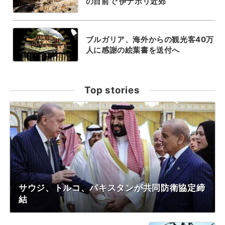
の目前で 伊ナポリ近郊
ブルガリア、海外からの観光客40万
人に感謝の絵葉書を送付へ
Top stories
サウジ、トルコ、パキスタンが共同防衛協定締
結