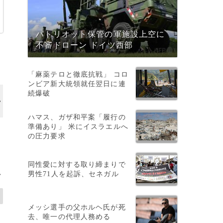
パトリオット保管の軍施設上空に
不審ドローン ドイツ西部
「麻薬テロと徹底抗戦」 コロ
ンビア新大統領就任翌日に連
続爆破
ハマス、ガザ和平案「履行の
準備あり」 米にイスラエルへ
タ
の圧力要求
同性愛に対する取り締まりで
男性71人を起訴、セネガル
>
メッシ選手の父ホルヘ氏が死
去、唯一の代理人務める