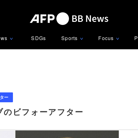
ews
SDGs
Sports
Focus
P
∨
∨
∨
ター
ブのビフォーアフター