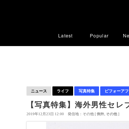
Latest
Popular
N
ニュース
ライフ
写真特集
ビフォーアフ
【写真特集】海外男性セレ
2019年12月23日 12:00
発信地：その他 [
例外
その他
]