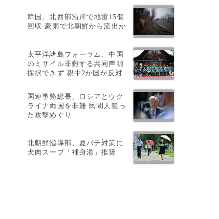
韓国、北西部沿岸で地雷15個
回収 豪雨で北朝鮮から流出か
太平洋諸島フォーラム、中国
のミサイル非難する共同声明
採択できず 親中2か国が反対
国連事務総長、ロシアとウク
ライナ両国を非難 民間人狙っ
た攻撃めぐり
北朝鮮指導部、夏バテ対策に
犬肉スープ「補身湯」推奨