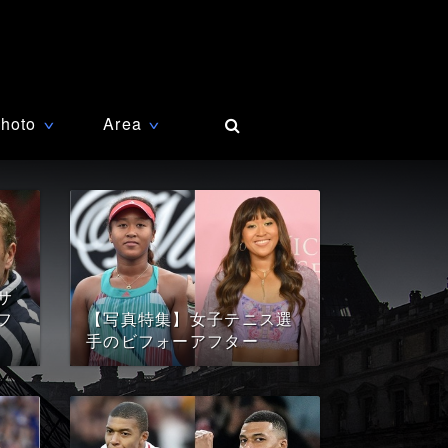
hoto
Area
∨
∨
サ
フ
【写真特集】女子テニス選
手のビフォーアフター