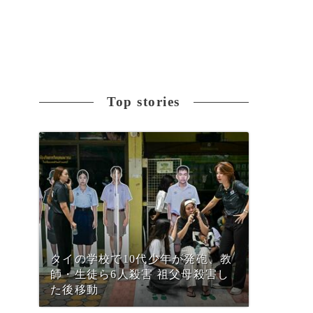
Top stories
タイの学校で10代少年が発砲、教
師・生徒ら6人殺害 祖父母殺害し
た後移動