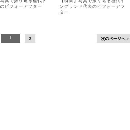
写真で振り返る歴代ド
【特集】写真で振り返る歴代イ
のビフォーアフター
ングランド代表のビフォーアフ
ター
1
2
次のページヘ >