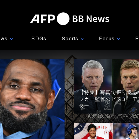
ews
SDGs
Sports
Focus
P
∨
∨
∨
【特集】写真で振り返る
ッカー監督のビフォーア
ター