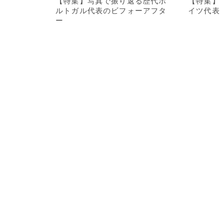
【特集】写真で振り返る歴代ポ
【特集】
ルトガル代表のビフォーアフタ
イツ代表
ー