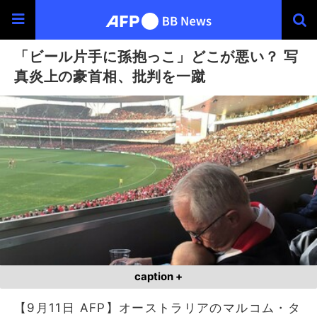
「ビール片手に孫抱っこ」どこが悪い？ 写
真炎上の豪首相、批判を一蹴
caption +
【9月11日 AFP】オーストラリアのマルコム・タ