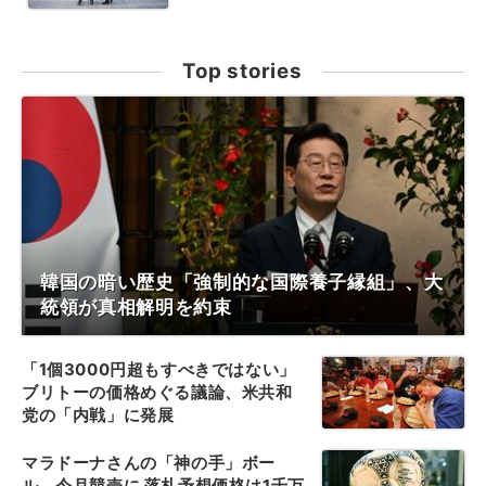
Top stories
韓国の暗い歴史「強制的な国際養子縁組」、大
統領が真相解明を約束
「1個3000円超もすべきではない」
ブリトーの価格めぐる議論、米共和
党の「内戦」に発展
マラドーナさんの「神の手」ボー
ル、今月競売に 落札予想価格は1千万