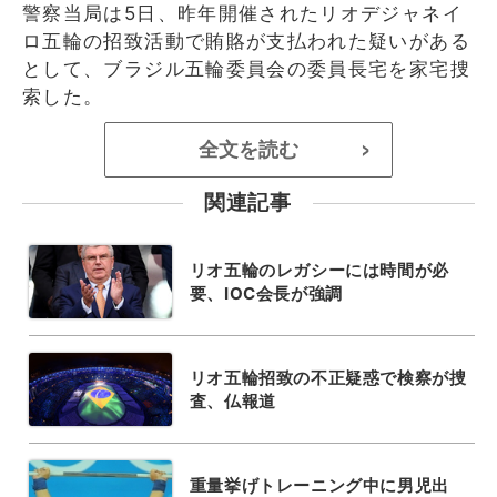
警察当局は5日、昨年開催されたリオデジャネイ
ロ五輪の招致活動で賄賂が支払われた疑いがある
として、ブラジル五輪委員会の委員長宅を家宅捜
索した。
全文を読む
>
関連記事
リオ五輪のレガシーには時間が必
要、IOC会長が強調
リオ五輪招致の不正疑惑で検察が捜
査、仏報道
重量挙げトレーニング中に男児出