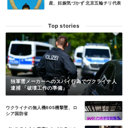
産、妊娠気づかず 北京五輪チリ代表
Top stories
独軍需メーカーへのスパイ行為でウクライナ人
逮捕 「破壊工作の準備」
ウクライナの無人機605機撃墜、ロ
シア国防省