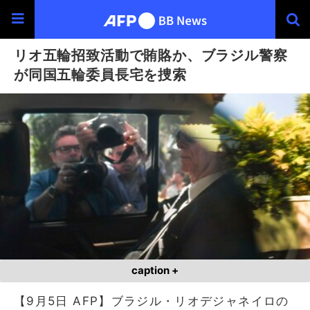
リオ五輪招致活動で賄賂か、ブラジル警察
が同国五輪委員長宅を捜索
caption +
【9月5日 AFP】ブラジル・リオデジャネイロの