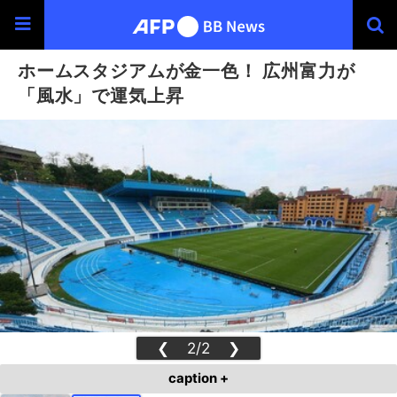
ホームスタジアムが金一色！ 広州富力が
「風水」で運気上昇
❮
2/2
❯
caption +