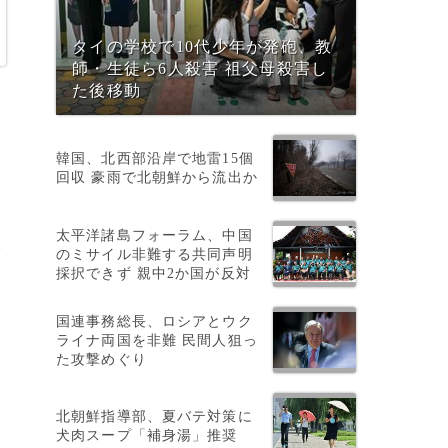
タイの学校で10代少年が発砲、教
師・生徒ら6人殺害 祖父母殺害し
た後移動
韓国、北西部沿岸で地雷15個
回収 豪雨で北朝鮮から流出か
太平洋諸島フォーラム、中国
港
のミサイル非難する共同声明
採択できず 親中2か国が反対
国連事務総長、ロシアとウク
ライナ両国を非難 民間人狙っ
た攻撃めぐり
対
北朝鮮指導部、夏バテ対策に
犬肉スープ「補身湯」推奨