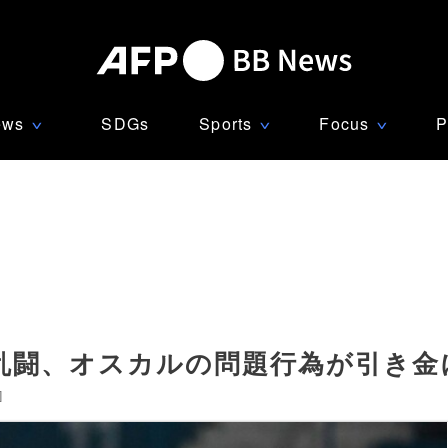
ews
SDGs
Sports
Focus
P
∨
∨
∨
乱闘、オスカルの問題行為が引き金
]