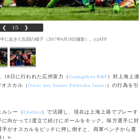
❮
1/5
❯
起きた乱闘の様子（2017年6月18日撮影）。(c)AFP
）、18日に行われた広州富力（
）対上海上
Guangzhou R&F
Fオスカル（
）の行為を引
Oscar dos Santos Emboaba Junior
ェルシー（
）で活躍し、現在は上海上港でプレーす
Chelsea
手に向かって2度立て続けにボールをキック。味方選手に
選手がオスカルをピッチに押し倒すと、両軍ベンチから選
展した。