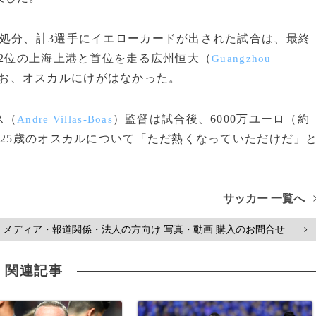
処分、計3選手にイエローカードが出された試合は、最終
グ2位の上海上港と首位を走る広州恒大（
Guangzhou
なお、オスカルにけがはなかった。
ス（
）監督は試合後、6000万ユーロ（約
Andre Villas-Boas
た25歳のオスカルについて「ただ熱くなっていただけだ」
サッカー 一覧へ
メディア・報道関係・法人の方向け 写真・動画 購入のお問合せ
>
関連記事