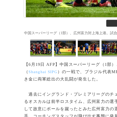
中国スーパーリーグ（1部）、広州富力対上海上港。試合中に
【6月19日 AFP】中国スーパーリーグ（1部
（
）の一戦で、ブラジル代表M
Shanghai SIPG
き金に両軍総出の大乱闘が発生した。
過去にイングランド・プレミアリーグのチ
るオスカルは前半ロスタイム、広州富力の選
して故意にボールを蹴ったとみた広州富力の
手、コーチングスタッフが飛び出す事態に発