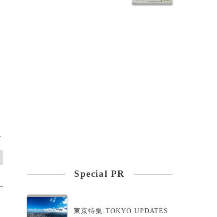
と
>
Special PR
東京特集:TOKYO UPDATES