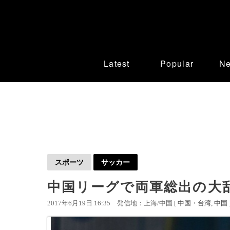
Latest
Popular
N
スポーツ
サッカー
中国リーグで両軍総出の大
2017年6月19日 16:35
発信地：上海/中国 [
中国・台湾
中国