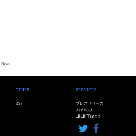
News
OTHER
SERVICES
RSS
プレスリリース
AFP WAA