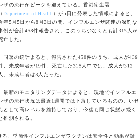
ンザの流行がピークを迎えている。香港衛生署
（
）が5日に発表した情報によると、
Department of Health
今年5月5日から8月3日の間、インフルエンザ関連の深刻な
事例が合計458件報告され、このうち少なくとも計315人が
死亡した。
同署の統計よると、報告された458件のうち、成人が439
件、未成年者が19件。死亡した315人中では、成人が312
人、未成年者は3人だった。
最新のモニタリングデータによると、現地でインフルエ
ンザの流行状況は最近1週間では下落しているものの、い
んとして高レベルを維持しており、今後も同じ状態が続く
と推測される。
る。季節性インフルエンザワクチンは安全性と効果が証