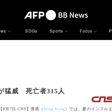
ews
SDGs
Sports
Focus
P
∨
∨
∨
猛威 死亡者315人
【8月7日 CNS】香港（
）では、夏のインフル
Hong Kong