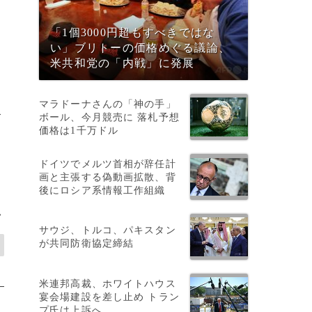
エ
「1個3000円超もすべきではな
い」ブリトーの価格めぐる議論、
米共和党の「内戦」に発展
マラドーナさんの「神の手」
キ
ボール、今月競売に 落札予想
価格は1千万ドル
合
ドイツでメルツ首相が辞任計
画と主張する偽動画拡散、背
後にロシア系情報工作組織
>
サウジ、トルコ、パキスタン
が共同防衛協定締結
米連邦高裁、ホワイトハウス
宴会場建設を差し止め トラン
プ氏は上訴へ