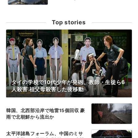
Top stories
タイの学校で10代少年が発砲、教師・生徒ら6
人殺害 祖父母殺害した後移動
韓国、北西部沿岸で地雷15個回収 豪
雨で北朝鮮から流出か
太平洋諸島フォーラム、中国のミサ