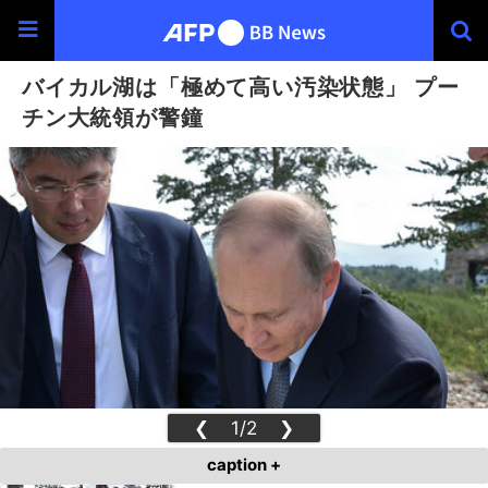
バイカル湖は「極めて高い汚染状態」 プー
チン大統領が警鐘
❮
1/2
❯
caption +