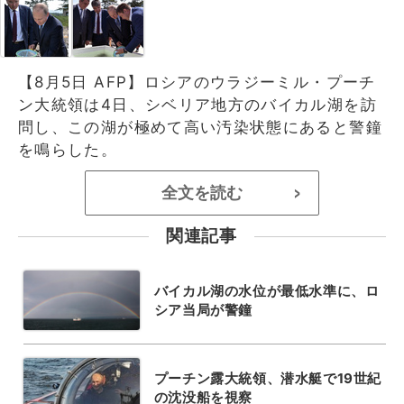
【8月5日 AFP】ロシアのウラジーミル・プーチ
ン大統領は4日、シベリア地方のバイカル湖を訪
問し、この湖が極めて高い汚染状態にあると警鐘
を鳴らした。
全文を読む
>
関連記事
バイカル湖の水位が最低水準に、ロ
シア当局が警鐘
プーチン露大統領、潜水艇で19世紀
の沈没船を視察