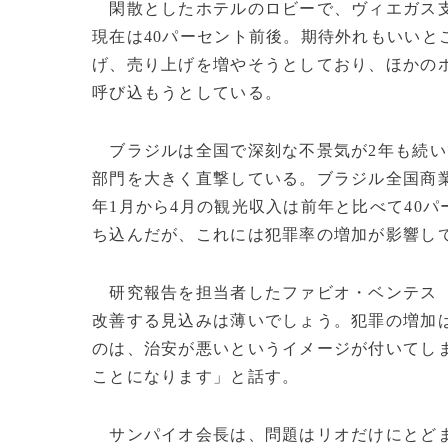
閑散としたホテルのロビーで、ヴィエガス支
現在は40パーセント前後。期待外れもいいと
げ、売り上げを増やそうとしており、ほかの
呼び込もうとしている。
ブラジルは全国で深刻な不景気が2年も続い
部門を大きく直撃している。ブラジル全国商業
年1月から4月の観光収入は前年と比べて40パー
ち込んだが、これには犯罪率の増加が影響し
研究報告を担当者したファビオ・ベンテス（Fa
改善する見込みは薄いでしょう。犯罪の増加
のは、治安が悪いというイメージが付いてし
ことになります」と話す。
サンパイオ会長は、問題はリオだけにとどま