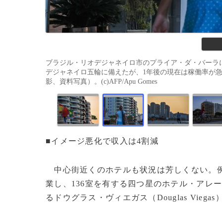
ブラジル・リオデジャネイロ市のプライア・ダ・バーラ
デジャネイロ五輪に備えたが、1年後の現在は稼働率が急
影、資料写真）。(c)AFP/Apu Gomes
■イメージ悪化で収入は4割減
中心街近くのホテルも状況は芳しくない。例
業し、136室を有する四つ星のホテル・アレ
るドウグラス・ヴィエガス（Douglas Vi