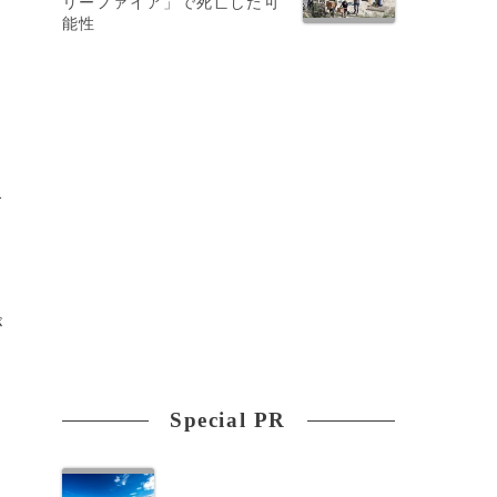
リーファイア」で死亡した可
能性
光
今
が
Special PR