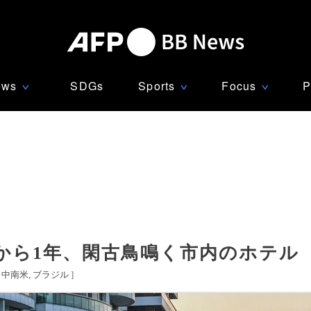
ews
SDGs
Sports
Focus
P
∨
∨
∨
から1年、閑古鳥鳴く市内のホテル
[
中南米
ブラジル
]