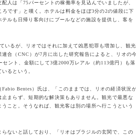
配人は「75パーセントの稼働率を見込んでいましたが、
ころです」と嘆く。ホテルは料金をほぼ3分の2の値段に下
ホテルも日帰り客向けにプールなどの施設を提供し、客を
ているが、リオではそれに加えて凶悪犯罪も増加し、観
連合（CNC）が7月に出した研究報告によると、リオの
セント、金額にして3億2000万レアル（約113億円）も落
ているという。
bio Bentes）氏は、「このままでは、リオの経済状況
は止まらず、短期的な解決策もありません。観光で最悪な
まうこと。そうなれば、観光客は別の場所へ行こうという
らないと話しており、「リオはブラジルの玄関で、この