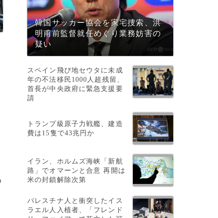
韓国サッカー協会を家宅捜索、洪
明甫前監督就任めぐり業務妨害の
疑い
スペイン飛び地セウタに未成
撮
年の不法移民1000人超残留、
首長が中央政府に緊急支援要
請
トランプ級原子力戦艦、建造
費は15隻で43兆円か
イラン、ホルムズ海峡「新航
路」でオマーンと合意 再開は
米の封鎖解除次第
め
パレスチナ人と衝突したイス
ラエル人入植者、「フレンド