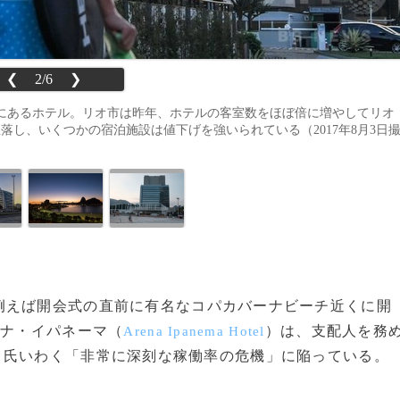
❮
2/6
❯
にあるホテル。リオ市は昨年、ホテルの客室数をほぼ倍に増やしてリオ
落し、いくつかの宿泊施設は値下げを強いられている（2017年8月3日
えば開会式の直前に有名なコパカバーナビーチ近くに開
ーナ・イパネーマ（
）は、支配人を務
Arena Ipanema Hotel
egas）氏いわく「非常に深刻な稼働率の危機」に陥っている。