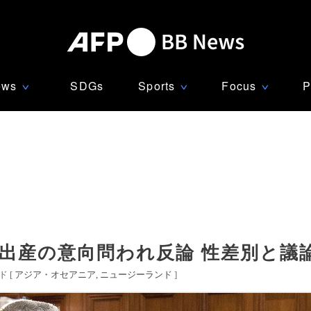
ews
SDGs
Sports
Focus
P
∨
∨
∨
出産の意向問われ反論 性差別と議
 [
アジア・オセアニア
ニュージーランド
]