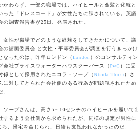
かかわらず、一部の職場では、ハイヒールと金髪と化粧と
いった「ドレスコード」が女性たちに課されている。英議
会の調査報告書が25日、発表された。
女性が職場でどのような経験をしてきたかについて、議
会の請願委員会 と女性・平等委員会が調査を行うきっか
となったのは、昨年ロンドン（
）のコンサルティ
London
グ会社プライスウォーターハウスクーパース（
）に受
PwC
付係として採用されたニコラ・ソープ（
）さ
Nicola Thorp
んに対してとられた会社側のある行為が問題視されたため
だ。
ソープさんは、高さ5～10センチのハイヒールを履いて
社するよう会社側から求められたが、同様の規定が男性に
ころ、帰宅を命じられ、日給も支払われなかったのだ。