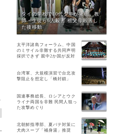
タイの学校で10代少年が発砲、教
師・生徒ら6人殺害 祖父母殺害し
た後移動
太平洋諸島フォーラム、中国
のミサイル非難する共同声明
採択できず 親中2か国が反対
台湾軍、大規模演習で台北攻
撃阻止を想定し「橋封鎖」
国連事務総長、ロシアとウク
>
ライナ両国を非難 民間人狙っ
た攻撃めぐり
北朝鮮指導部、夏バテ対策に
犬肉スープ「補身湯」推奨