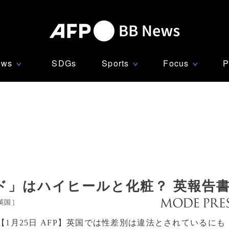
ews
SDGs
Sports
Focus
P
∨
∨
∨
ド」はハイヒールと化粧？ 英報告
英国
]
【1月25日 AFP】英国では性差別は違法とされているにも