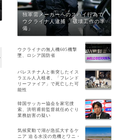
独軍需メーカーへのスパイ行為で
ウクライナ人逮捕 「破壊工作の準
備」
ウクライナの無人機605機撃
墜、ロシア国防省
パレスチナ人と衝突したイス
ラエル人入植者、「フレンド
リーファイア」で死亡した可
、
能性
韓国サッカー協会を家宅捜
索、洪明甫前監督就任めぐり
な
業務妨害の疑い
気候変動で湖が急拡大するケ
ニア 迫る水没の危機とワニ・