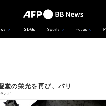
ews
SDGs
Sports
Focus
P
∨
∨
∨
聖堂の栄光を再び、パリ
フランス
]