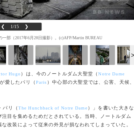
❮
1/15
❯
7年6月28日撮影）。(c)AFP/Martin BUREAU
）は、今のノートルダム大聖堂（
ctor Hugo
Notre Dame
彼が愛したパリ（
）中心部の大聖堂では、公害、天候
Paris
・パリ（
）」を書いた大き
The Hunchback of Notre Dame
び注目を集めるためだとされている。当時、ノートルダム
幅な改装によって従来の外見が損なわれてしまっていた。