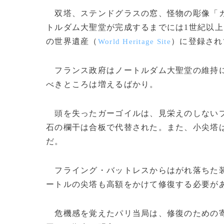
双塔、ステンドグラスの窓、怪物の彫像「ガ
トルダム大聖堂が完成するまでには1世紀以
の世界遺産（
）に登録されて
World Heritage Site
フランス政府はノートルダム大聖堂の維持に年
べきところは増えるばかり。
頭を失ったガーゴイルは、見栄えのしないプ
石の欄干は合板で代替された。また、小尖塔
だ。
フライング・バットレスからはがれ落ちた装
ートルの尖塔も高額をかけて修復する必要が
危機感を覚えたパリ当局は、修復のための寄付