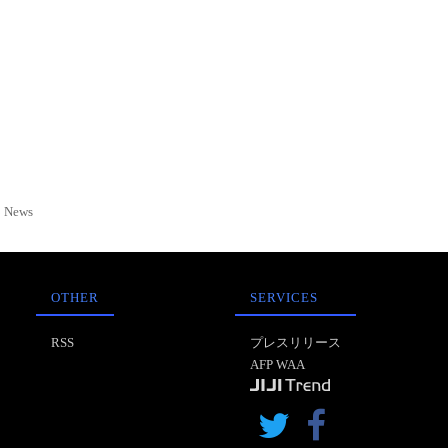
News
OTHER
SERVICES
RSS
プレスリリース
AFP WAA