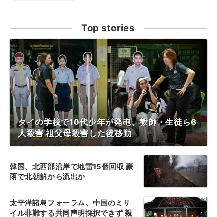
Top stories
タイの学校で10代少年が発砲、教師・生徒ら6
人殺害 祖父母殺害した後移動
韓国、北西部沿岸で地雷15個回収 豪
雨で北朝鮮から流出か
太平洋諸島フォーラム、中国のミサ
イル非難する共同声明採択できず 親