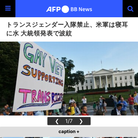
トランスジェンダー入隊禁止、米軍は寝耳
に水 大統領発表で波紋
❮
1/7
❯
caption +