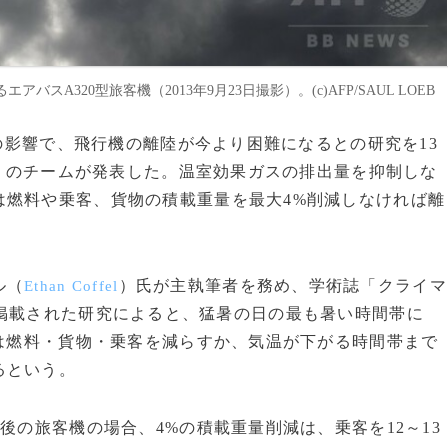
320型旅客機（2013年9月23日撮影）。(c)AFP/SAUL LOEB
昇の影響で、飛行機の離陸が今より困難になるとの研究を13
）のチームが発表した。温室効果ガスの排出量を抑制しな
は燃料や乗客、貨物の積載重量を最大4%削減しなければ離
ル（
）氏が主執筆者を務め、学術誌「クライマ
Ethan Coffel
掲載された研究によると、猛暑の日の最も暑い時間帯に
%は燃料・貨物・乗客を減らすか、気温が下がる時間帯まで
るという。
後の旅客機の場合、4%の積載重量削減は、乗客を12～13