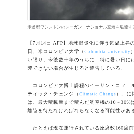
米首都ワシントンのレーガン・ナショナル空港を離陸するエアバスA
【7月14日 AFP】地球温暖化に伴う気温上
日、米コロンビア大学（
Columbia University
い限り、今後数十年のうちに、特に暑い日に
陸できない場合が生じると警告している。
コロンビア大博士課程のイーサン・コフェ
ティック・チェンジ（
）」に
Climatic Change
は、最大積載量まで積んだ航空機の10～30
離陸を待たなければならなくなる可能性があ
たとえば現在運行されている座席数160席前