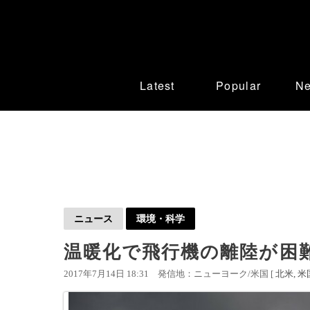
Latest
Popular
N
ニュース
環境・科学
温暖化で飛行機の離陸が困
2017年7月14日 18:31
発信地：ニューヨーク/米国 [
北米
米