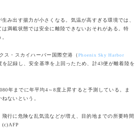
生み出す揚力が小さくなる。気温が高すぎる環境では、
ては満載状態では安全に離陸できないおそれがある。特
う。
クス・スカイハーバー国際空港（
Phoenix Sky Harbor
9度を記録し、安全基準を上回ったため、計43便が離着陸を
80年までに年平均4～8度上昇すると予測している。ま
かねないという。
飛行に危険な乱気流などが増え、目的地までの所要時間
)AFP