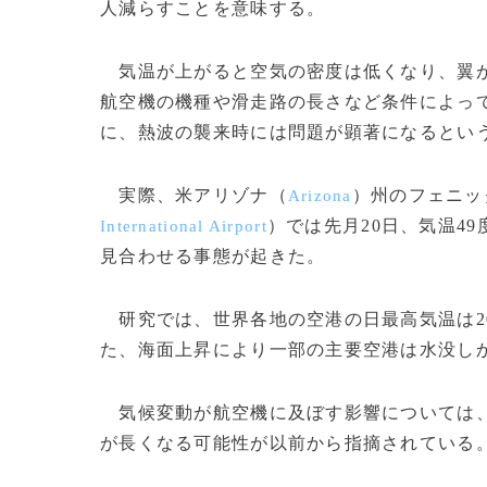
人減らすことを意味する。
気温が上がると空気の密度は低くなり、翼が
航空機の機種や滑走路の長さなど条件によっ
に、熱波の襲来時には問題が顕著になるとい
実際、米アリゾナ（
）州のフェニッ
Arizona
）では先月20日、気温4
International Airport
見合わせる事態が起きた。
研究では、世界各地の空港の日最高気温は20
た、海面上昇により一部の主要空港は水没し
気候変動が航空機に及ぼす影響については、
が長くなる可能性が以前から指摘されている。(c