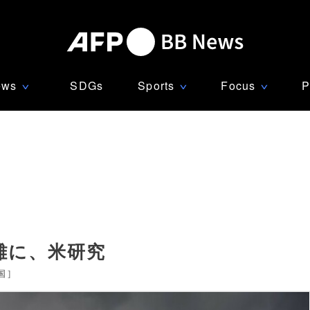
ews
SDGs
Sports
Focus
P
∨
∨
∨
難に、米研究
国
]