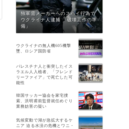
独軍需メーカーへのスパイ行為で
ウクライナ人逮捕 「破壊工作の準
備」
ウクライナの無人機605機撃
墜、ロシア国防省
パレスチナ人と衝突したイス
ラエル人入植者、「フレンド
リーファイア」で死亡した可
能性
韓国サッカー協会を家宅捜
索、洪明甫前監督就任めぐり
業務妨害の疑い
気候変動で湖が急拡大するケ
ニア 迫る水没の危機とワニ・