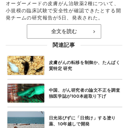
オーダーメードの皮膚がん治験薬2種について、
小規模の臨床試験で安全性が確認できたとする開
発チームの研究報告が5日、発表された。
全文を読む
>
関連記事
皮膚がんの転移を制御か、たんぱく
質特定 研究
中国、がん研究者の論文不正を調査
独医学誌が100本超取り下げ
日光浴びずに「日焼け」する塗り
薬、10年越しで開発