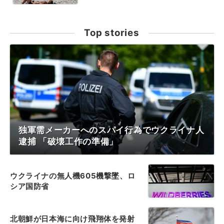
Top stories
独軍需メーカーへのスパイ行為でウクライナ人
逮捕 「破壊工作の準備」
ウクライナの無人機605機撃墜、ロ
シア国防省
北朝鮮が日本海に向け飛翔体を発射